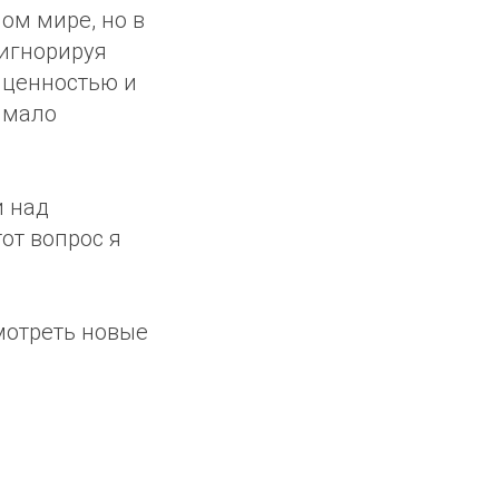
ом мире, но в
 игнорируя
 ценностью и
о мало
и над
от вопрос я
мотреть новые