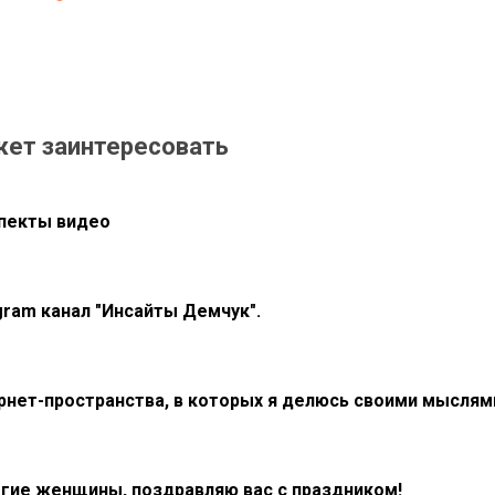
жет заинтересовать
пекты видео
gram канал "Инсайты Демчук".
рнет-пространства, в которых я делюсь своими мыслям
гие женщины, поздравляю вас с праздником!