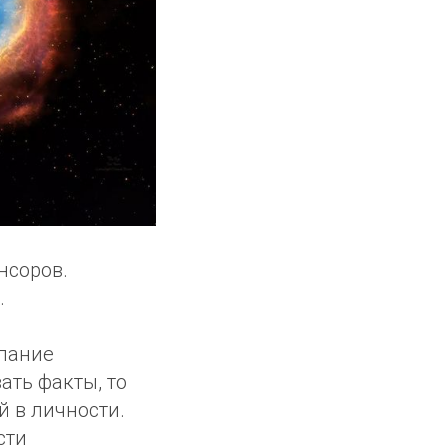
нсоров.
.
елание
ать факты, то
й в личности.
сти