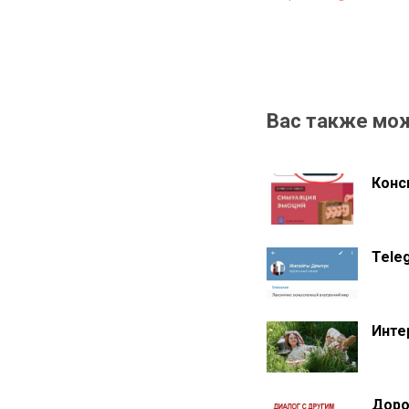
Вас также мо
Конс
Tele
Инте
Доро