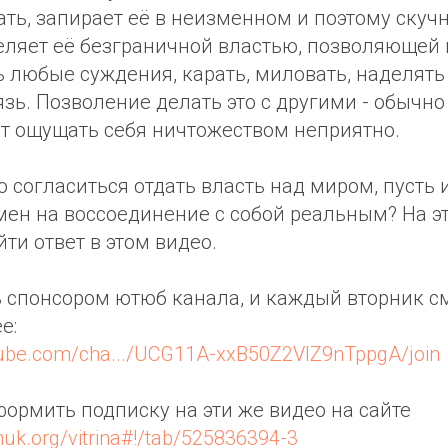
ь, запирает её в неизменном и поэтому скучн
еляет её безграничной властью, позволяющей
 любые суждения, карать, миловать, наделять
язь. Позволение делать это с другими - обычн
от ощущать себя ничтожеством неприятно.
то согласиться отдать власть над миром, пусть 
ен на воссоединение с собой реальным? На эт
ти ответ в этом видео.
ь спонсором ютюб канала, и каждый вторник с
е:
tube.com/cha.../UCG11A-xxB50Z2VIZ9nTppgA/join
ормить подписку на эти же видео на сайте
huk.org/vitrina#!/tab/525836394-3