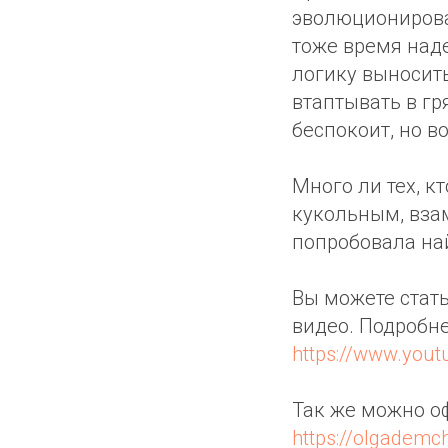
эволюционироват
тоже время над
логику выносить
втаптывать в гр
беспокоит, но в
Много ли тех, к
кукольным, взам
попробовала най
Вы можете стат
видео. Подробне
https://www.you
Так же можно оф
https://olgademc