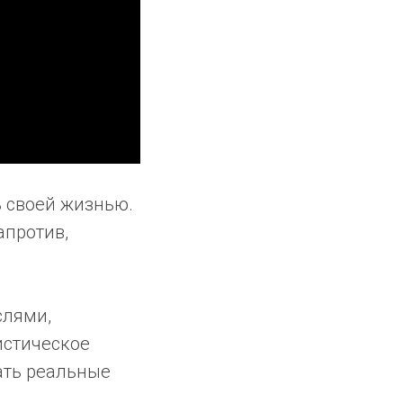
 своей жизнью.
апротив,
слями,
истическое
ать реальные