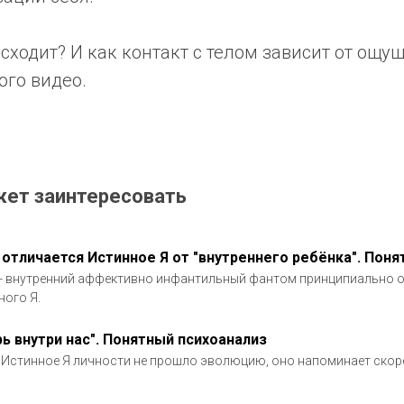
сходит? И как контакт с телом зависит от ощ
ого видео.
жет заинтересовать
 отличается Истинное Я от "внутреннего ребёнка". Пон
- внутренний аффективно инфантильный фантом принципиально о
ного Я.
рь внутри нас". Понятный психоанализ
 Истинное Я личности не прошло эволюцию, оно напоминает скорее