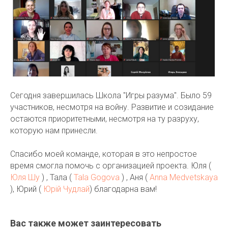
Сегодня завершилась Школа "Игры разума". Было 59
участников, несмотря на войну. Развитие и созидание
остаются приоритетными, несмотря на ту разруху,
которую нам принесли.
Спасибо моей команде, которая в это непростое
время смогла помочь с организацией проекта. Юля (
Юля Шу
) , Тала (
Tala Gogova
) , Аня (
Anna Medvetskaya
), Юрий (
Юрій Чудлай
) благодарна вам!
Вас также может заинтересовать