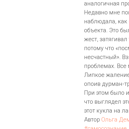
аналогичная про
Недавно мне по
наблюдала, как 
объекта. Это бы
жест, затягивал
потому что «пос
несчастный». Вз
проблемах. Все
Липкое жаление
опоив дурман-т
При этом было и
что выглядел эт
этот кукла на л
Автор
Ольга Де
#самосознание