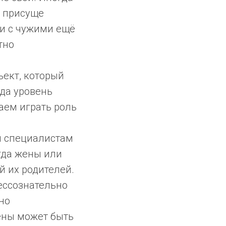
е присуще
и с чужими ещё
тно
ъект, который
гда уровень
наем играть роль
м специалистам
огда жены или
й их родителей.
ессознательно
но
жены может быть