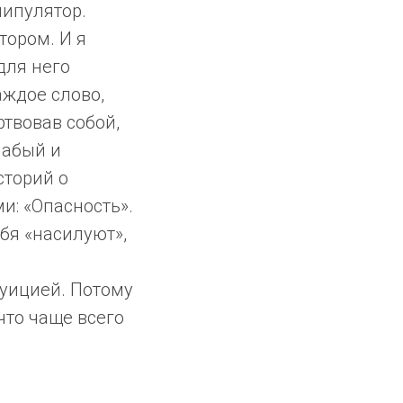
нипулятор.
тором. И я
для него
аждое слово,
ртвовав собой,
лабый и
сторий о
: «Опасность».
бя «насилуют»,
туицией. Потому
 что чаще всего