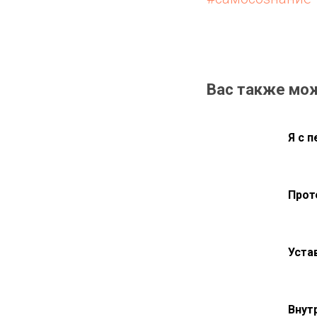
Вас также мо
Я с 
Прот
Уста
Внут