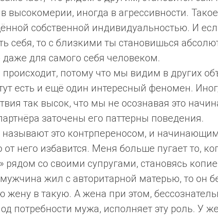
 в высокомерии, иногда в агрессивности. Тако
ённой собственной индивидуальностью. И есл
ть себя, то с близкими ты становишься абсолю
даже для самого себя человеком.
 происходит, потому что мы видим в других об
тут есть и ещё один интересный феномен. Ино
твия так высок, что мы не осознавая это начи
у партнёра заточены его паттерны поведения.
 называют это контрпереносом, и начинающи
 от него избавится. Меня больше пугает то, к
 рядом со своими супругами, становясь копие
мужчина жил с авторитарной матерью, то он б
 жену в такую. А жена при этом, бессознатель
од потребности мужа, исполняет эту роль. У 