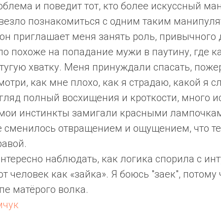
блема и поведит тот, кто более искуссный ма
везло познакомиться с одним таким манипуля
он приглашает меня занять роль, привычного 
ло похоже на попадание мужи в паутину, где к
 тугую хватку. Меня принуждали спасать, поже
мотри, как мне плохо, как я страдаю, какой я с
гляд полный восхищения и кроткости, много и
 мои инстинкты замигали красными лампочками
 сменилось отвращением и ощущением, что те
равой.
нтересно наблюдать, как логика спорила с ин
от человек как «зайка». Я боюсь "заек", потому
апе матёрого волка.
мчук