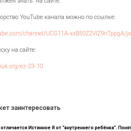
олжен знать" на сайте.
орство YouTube канала можно по ссылке:
tube.com/channel/UCG11A-xxB50Z2VIZ9nTppgA/jo
ку на сайте:
huk.org/ez-23-10
жет заинтересовать
 отличается Истинное Я от "внутреннего ребёнка". Пон