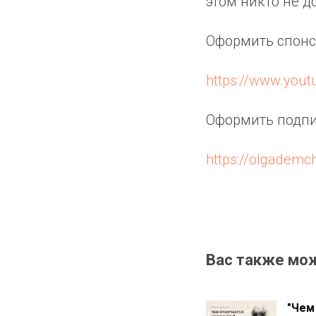
этом никто не д
Оформить спонс
https://www.you
Оформить подпис
https://olgademc
Вас также мо
"Чем