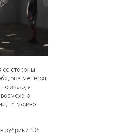
 со стороны,
ебя, она мечется
 не знаю, я
невозможно
ми, то можно
в рубрики "Об