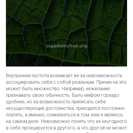
Внутренняя пустота возникает из-за невозможности
ассоциировать себя с собой реальным. Причин на это
может быть множество. Например, нежелание
признавать свою обычность. Быть мифом гораздо
удобнее, но за возможность приписать себе
несуществующие достоинства, приходится постоянно
платить, а именно, сомневаться в том, кем я являюсь
на самом деле. Невозможно понять что из неугодного
в себе проецируется в другого, а что другой не может