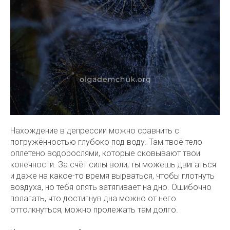
Нахождение в депрессии можно сравнить с
погружённостью глубоко под воду. Там твоё тело
оплетено водорослями, которые сковывают твои
конечности. За счёт силы воли, ты можешь двигаться
и даже на какое-то время вырваться, чтобы глотнуть
воздуха, но тебя опять затягивает на дно. Ошибочно
полагать, что достигнув дна можно от него
оттолкнуться, можно пролежать там долго.