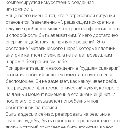
компенсируется искусственно созданная
ничтожность.
Чаще всего именно тот, кто в стрессовой ситуации
становится "заземлённым", решающим конкретные
текущие проблемы, может сохранить эффективность
и способность быть адекватным. У него достаточно
энергии на действия, на принятие решений. Это
состояние "металического шара", которые плотный
внутри и катится по земле, а не летает воздушным
шаром в безграничном небе.
При драматизации и нахождении в "худшем сценарии"
развития событий, человек вымотан, опустошен и
беспомощен. Он не замечает, как накручивает себя,
как раздувает фантосмагонический муляж, которого
на данный момент врмемени в его жизни ещё нет. И
после этого оказывается погребённым под
собственной фантазией.
Быть в здесь и сейчас, реагировать на реальные
вызовы судьбы, быть в контакте с реальностью - это
якорь, который помогает не быть втянутым в хаос