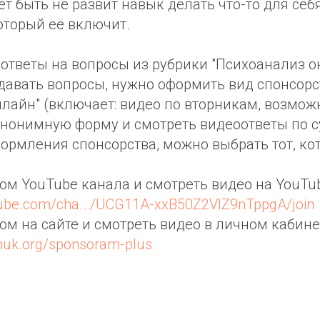
т быть не развит навык делать что-то для себя
оторый её включит.
ответы на вопросы из рубрики "Психоанализ о
давать вопросы, нужно оформить вид спонсорс
лайн" (включает: видео по вторникам, возмож
нонимную форму и смотреть видеоответы по су
формления спонсорства, можно выбрать тот, ко
ром YouTube канала и смотреть видео на YouTub
tube.com/cha.../UCG11A-xxB50Z2VIZ9nTppgA/join
ром на сайте и смотреть видео в личном кабине
huk.org/sponsoram-plus