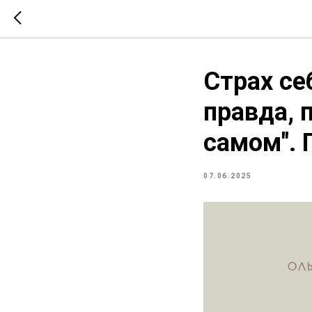
Страх се
правда, 
самом". 
07.06.2025