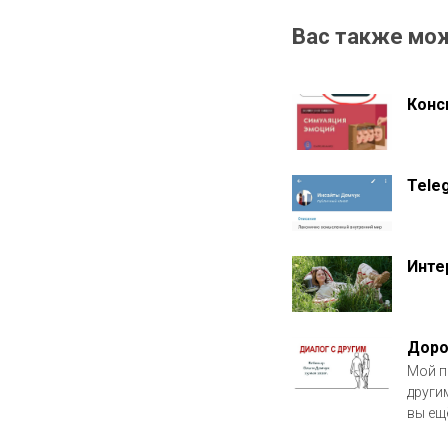
Вас также мо
Конс
Tele
Инте
Доро
Мой п
други
вы ещё