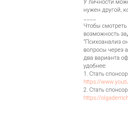
У личности може
нужен другой, к
____
Чтобы смотреть 
возможность за
"Психоанализ он
вопросы через а
два варианта о
удобнее:
1. Стать спонсо
https://www.you
2. Стать спонсо
https://olgademc