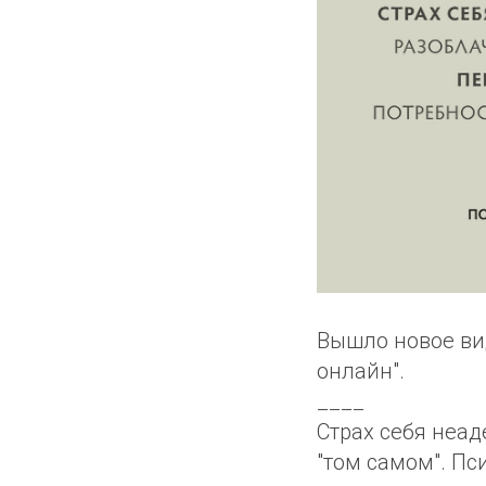
Вышло новое ви
онлайн".
____
Страх себя неад
"том самом". Пс