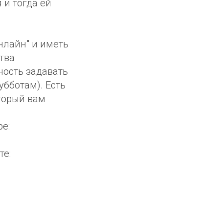
 и тогда ей
нлайн" и иметь
тва
ность задавать
бботам). Есть
торый вам
e:
те: