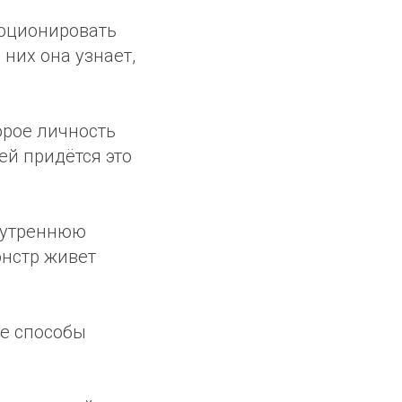
моционировать
них она узнает,
орое личность
ей придётся это
внутреннюю
онстр живет
ые способы