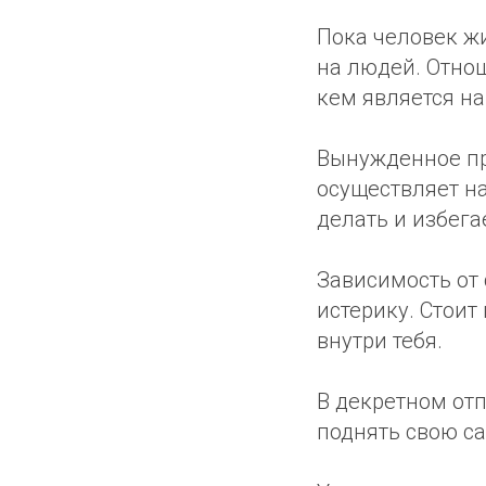
Пока человек жи
на людей. Отнош
кем является на
Вынужденное при
осуществляет на
делать и избегае
Зависимость от
истерику. Стоит
внутри тебя.
В декретном от
поднять свою с