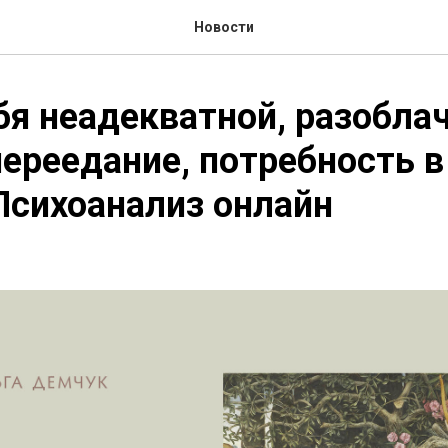
Новости
бя неадекватной, разобл
переедание, потребность в
Психоанализ онлайн