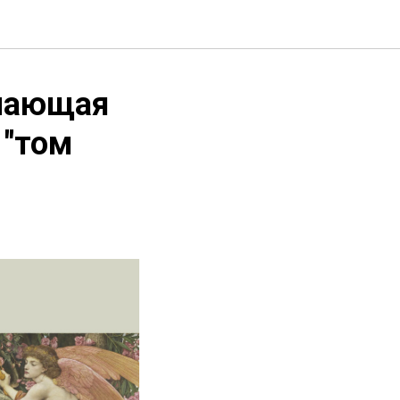
ачающая
 "том