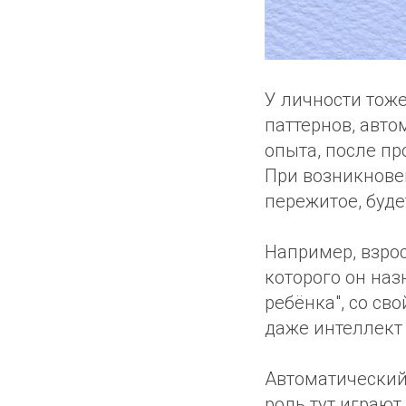
У личности тоже
паттернов, авт
опыта, после п
При возникнове
пережитое, буд
Например, взрос
которого он на
ребёнка", со с
даже интеллект 
Автоматический
роль тут играют