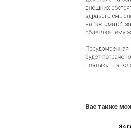
внешних обстоят
здравого смысл
на "автомате", 
облегчает ему ж
Посудомоечная 
будет потрачено
повтыкать в тел
Вас также мо
Я с 