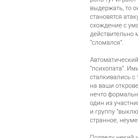
выдержать, то о
становятся ата
схождение с ум
действительно м
"сломался".
Автоматический
"психопата". Им
сталкивались с 
на ваши откровен
нечто формально
один из участни
и группу "выклю
странное, неум
Подведу некий 