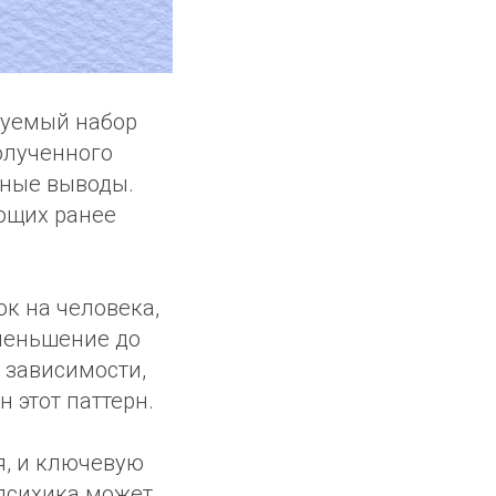
зуемый набор
олученного
нные выводы.
ющих ранее
к на человека,
уменьшение до
 зависимости,
 этот паттерн.
, и ключевую
 психика может