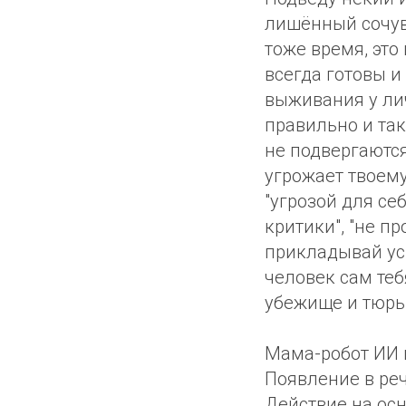
лишённый сочувс
тоже время, это
всегда готовы и
выживания у лич
правильно и так
не подвергаются
угрожает твоем
"угрозой для себ
критики", "не пр
прикладывай уси
человек сам теб
убежище и тюрь
Мама-робот ИИ и
Появление в реч
Действие на осн