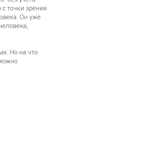
 с точки зрения
овека. Он уже
 человека,
я. Но на что
 можно