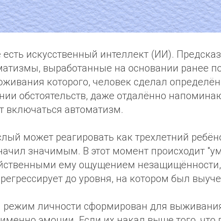
 есть искусственный интеллект (ИИ). Предска
оматизмы, выработанные на основании ранее п
роживания которого, человек сделал определё
нии обстоятельств, даже отдалённо напомина
ет включаться автоматизм.
лый может реагировать как трехлетний ребёно
значил значимым. В этот момент происходит "
войственными ему ощущением незащищённости,
регрессирует до уровня, на котором был выучен
 режим личности сформирован для выживания
 именно эмоции. Если их накал выше того, что