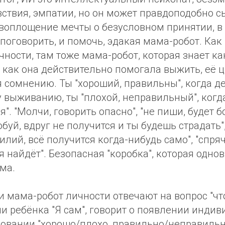
твия, эмпатии, но он может правдоподобно сы
 воплощение мечты о безусловном принятии, в 
 поговорить, и помочь, эдакая мама-робот. Как
ности, там тоже мама-робот, которая знает ка
 как она действительно помогала выжить, её 
 сомнению. Ты "хороший, правильны", когда де
у выживанию, ты "плохой, неправильный", когд
я". "Молчи, говорить опасно", "не пиши, будет б
обуй, вдруг не получится и ты будешь страдать",
лий, всё получится когда-нибудь само", "спряч
я найдёт". Безопасная "коробка", которая одно
ма.
 мама-робот личности отвечают на вопрос "что
и ребёнка "Я сам", говорит о появлении индив
овании "хорошо/плохо, правильно/неправильно