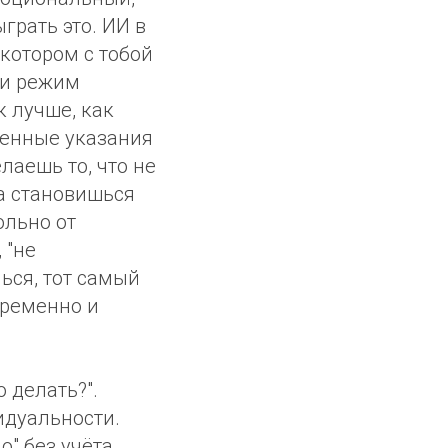
грать это. ИИ в
котором с тобой
 и режим
к лучше, как
ценные указания
лаешь то, что не
а становишься
ольно от
 "не
ься, тот самый
временно и
 делать?".
идуальности.
" без учёта