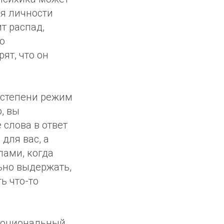
ля личности
т распад,
о
ят, что он
 степени режим
, вы
 слова в ответ
 для вас, а
пами, когда
льно выдержать,
ь что-то
моциональный,