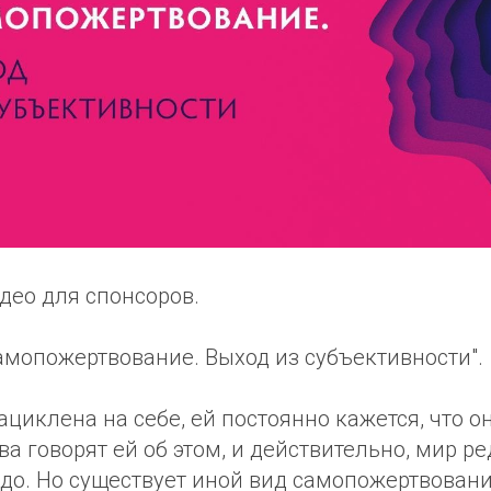
део для спонсоров.
амопожертвование. Выход из субъективности".
ациклена на себе, ей постоянно кажется, что о
тва говорят ей об этом, и действительно, мир р
адо. Но существует иной вид самопожертвовани