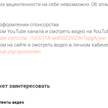
из зацикленности на себе невозможно. Об это
оформлении спонсорства:
ром YouTube канала и смотреть видео на YouTub
tube.com/cha.../UCG11A-xxB50Z2VIZ9nTppgA/join
ром на сайте и смотреть видео в личном кабине
chuk.org/sponsoram
жет заинтересовать
пекты видео