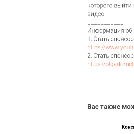
которого выйти 
видео.
___________
Информация об 
1. Стать спонсо
https://www.you
2. Стать спонсо
https://olgadem
Вас также мо
Конс