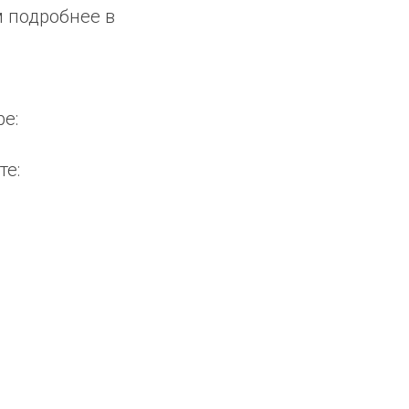
м подробнее в
e:
те: