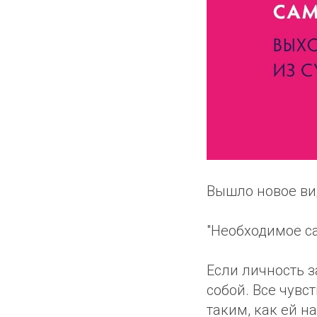
Вышло новое ви
"Необходимое с
Если личность з
собой. Все чувс
таким, как ей н