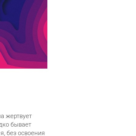
на жертвует
едко бывает
я, без освоения