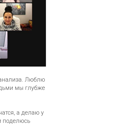
оанализа. Люблю
юдьми мы глубже
атся, а делаю у
ли поделюсь