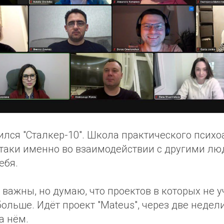
ился "Сталкер-10". Школа практического псих
ё таки именно во взаимодействии с другими л
ебя.
важны, но думаю, что проектов в которых не уч
больше. Идёт проект "Mateus", через две неде
а нём.