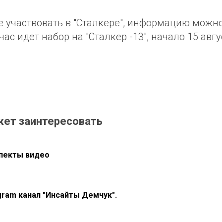
е участвовать в "Сталкере", информацию можн
ас идёт набор на "Сталкер -13", начало 15 авгу
жет заинтересовать
пекты видео
gram канал "Инсайты Демчук".