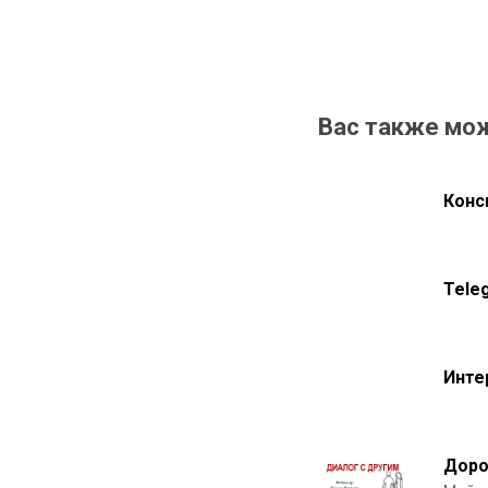
Вас также мо
Конс
Tele
Инте
Доро