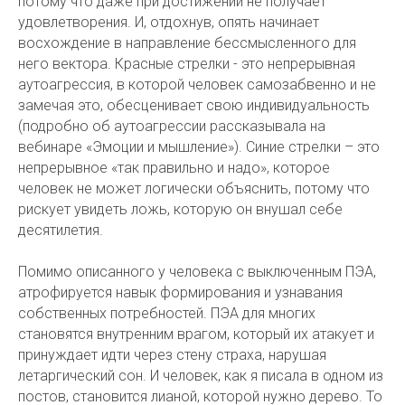
потому что даже при достижении не получает
удовлетворения. И, отдохнув, опять начинает
восхождение в направление бессмысленного для
него вектора. Красные стрелки - это непрерывная
аутоагрессия, в которой человек самозабвенно и не
замечая это, обесценивает свою индивидуальность
(подробно об аутоагрессии рассказывала на
вебинаре «Эмоции и мышление»). Синие стрелки – это
непрерывное «так правильно и надо», которое
человек не может логически объяснить, потому что
рискует увидеть ложь, которую он внушал себе
десятилетия.
Помимо описанного у человека с выключенным ПЭА,
атрофируется навык формирования и узнавания
собственных потребностей. ПЭА для многих
становятся внутренним врагом, который их атакует и
принуждает идти через стену страха, нарушая
летаргический сон. И человек, как я писала в одном из
постов, становится лианой, которой нужно дерево. То