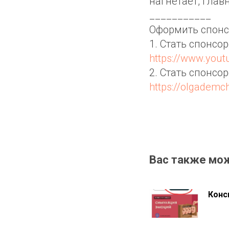
нагнетает, глав
___________
Оформить спонс
1. Стать спонсо
https://www.you
2. Стать спонсо
https://olgadem
Вас также мо
Конс