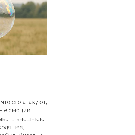
что его атакуют,
нные эмоции
мывать внешнюю
ходящее,