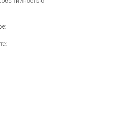
 событийностью.
e:
те: