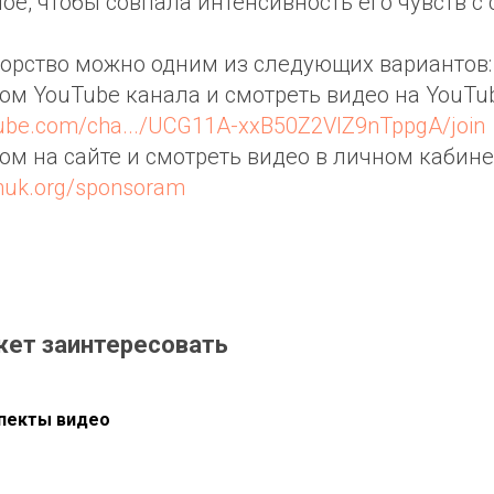
ное, чтобы совпала интенсивность его чувств с
орство можно одним из следующих вариантов:
ром YouTube канала и смотреть видео на YouTub
tube.com/cha.../UCG11A-xxB50Z2VIZ9nTppgA/join
ром на сайте и смотреть видео в личном кабине
chuk.org/sponsoram
жет заинтересовать
пекты видео