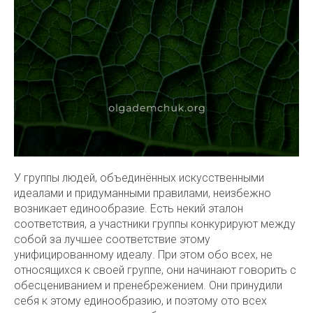
У группы людей, объединённых искусственными
идеалами и придуманными правилами, неизбежно
возникает единообразие. Есть некий эталон
соответствия, а участники группы конкурируют между
собой за лучшее соответствие этому
унифицированному идеалу. При этом обо всех, не
относящихся к своей группе, они начинают говорить с
обесцениванием и пренебрежением. Они принудили
себя к этому единообразию, и поэтому ото всех