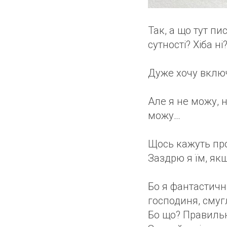
Так, а що тут пи
сутності? Хіба ні
Дуже хочу включ
Але я не можу, 
можу…
Щось кажуть про 
Заздрю я їм, як
Бо я фантастичн
господиня, сму
Бо що? Правильн