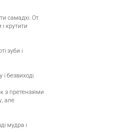
гти самадхі. От
 і крутити
і зуби і
 і безвиході.
к з претензіями
у, але
ді мудра і