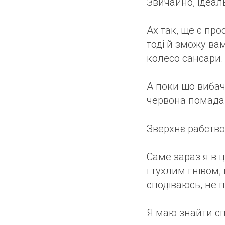
Звичайно, ідеал
Ах так, ще є про
тоді й зможу ва
колесо сансари.
А поки що вибачт
червона помада 
Зверхнє рабство 
Саме зараз я в 
і тухлим гнівом,
сподіваюсь, не п
Я маю знайти спо