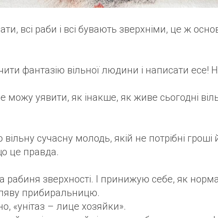
сати, всі раби і всі бувають зверхніми, це ж осн
?
ити фантазію вільної людини і написати есе! Н
не можу уявити, як інакше, як живе сьогодні ві
вільну сучасну молодь, якій не потрібні гроші 
що це правда.
а рабиня зверхності. І принижую себе, як норм
гляву прибиральницю.
о, «унітаз – лице хозяйки».