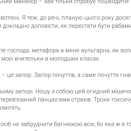
ьний манікюр – хай тільки спробує пошкодити!
світлені. Я теж, до речі, планую цього року дося
м докладно доповісти, як перестати бути рабами
е господа, метафора в мене вульгарна, як золот
моєї вчительки в молодших класах.
– це запор. Запор почуттів, а саме почуття гніву
цьому запорі. Ношу з собою цей огидний мішечо
 перев'язаний ланцюгами страхів. Трохи токсич
омітять.
сіб не забруднити багнюкою всіх, бо яка ж я то