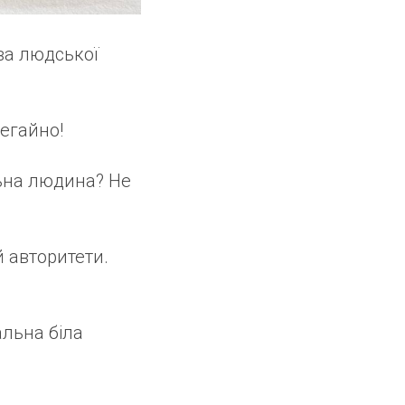
ова людської
егайно!
льна людина? Не
й авторитети.
альна біла