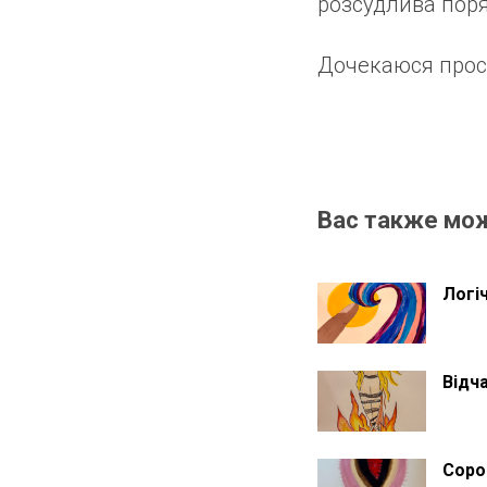
розсудлива пор
Дочекаюся прос
Вас также мо
Логі
Відч
Соро