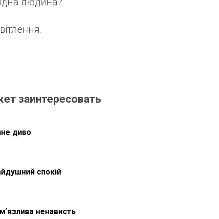
ядна людина?
вітлення.
жет заинтересовать
чне диво
айдушний спокій
мʼязлива ненависть