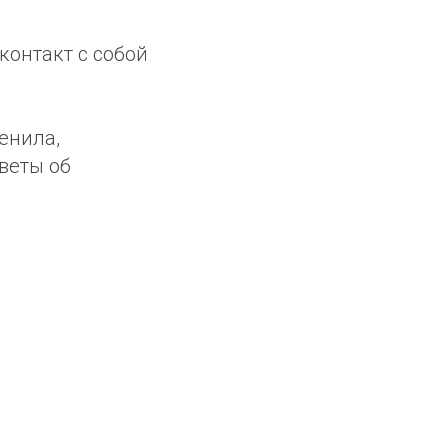
контакт с собой
менила,
веты об