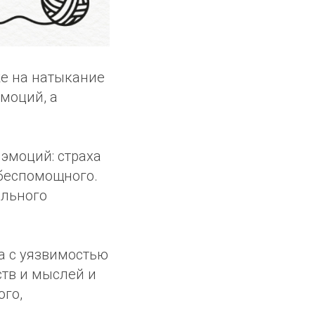
же на натыкание
эмоций, а
 эмоций: страха
 беспомощного.
ального
ча с уязвимостью
ств и мыслей и
ого,