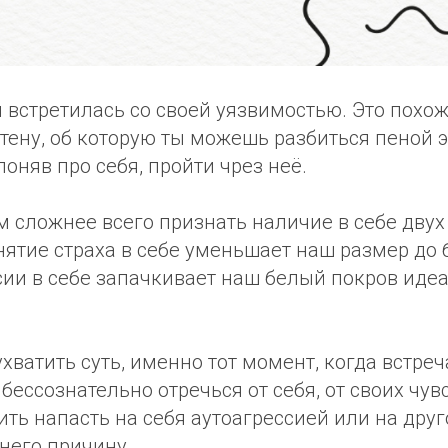
 встретилась со своей уязвимостью. Это похо
тену, об которую ты можешь разбиться пеной 
поняв про себя, пройти чрез неё.
 сложнее всего признать наличие в себе двух
нятие страха в себе уменьшает наш размер до
сии в себе запачкивает наш белый покров иде
хватить суть, именно тот момент, когда встре
бессознательно отречься от себя, от своих чув
ть напасть на себя аутоагрессией или на друг
него причину.