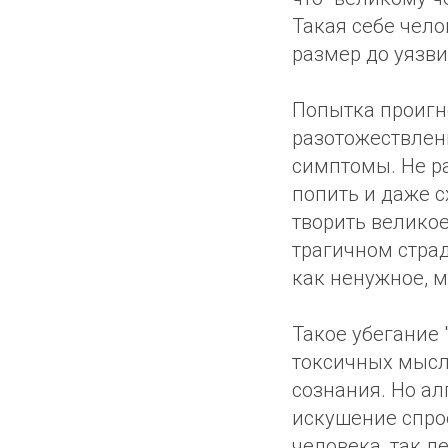
Такая себе чело
размер до уязви
Попытка проигн
разотожествлени
симптомы. Не р
попить и даже с
творить великое
трагичном стра
как ненужное, м
Такое убегание
токсичных мысл
сознания. Но алг
искушение спро
человека, так л