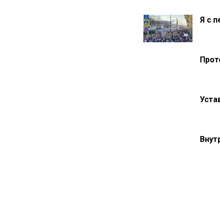
Я с 
Прот
Уста
Внут