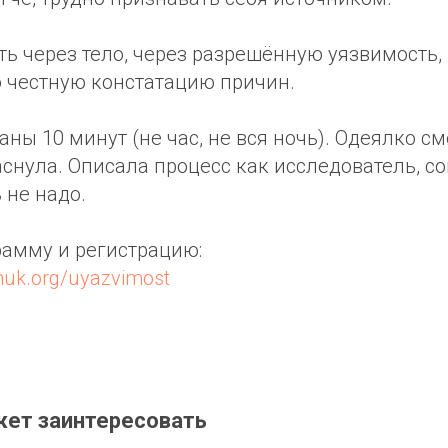
ть через тело, через разрешённую уязвимость, 
 честную констатацию причин.
саны 10 минут (не час, не вся ночь). Одеялко с
снула. Описала процесс как исследователь, со
 не надо.
рамму и регистрацию:
huk.org/uyazvimost
жет заинтересовать