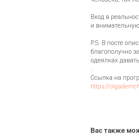
Вход в реальнос
и внимательную
P.S. В посте опи
благополучно за
одеялках давать
.
Ссылка на прог
https://olgademc
Вас также мо