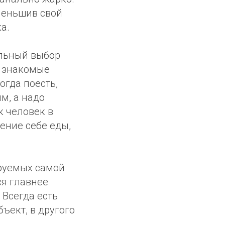
уменьшив свой
а.
альный выбор
е знакомые
огда поесть,
ым, а надо
к человек в
ение себе еды,
ируемых самой
ся главнее
 Всегда есть
ъект, в другого