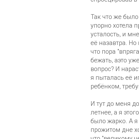
Так что же было
упорно хотела п
усталость, и мн
её назавтра. Но
что пора "впряг
бежать, аэто уже
вопрос? И нарас
я пыталась её и
ребёнком, требу
И тут до меня д
летнее, а я это
было жарко. А я
прожитом дне хо
что "великому 