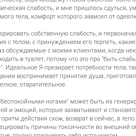
веческая слабость, и мне пришлось сдуться, 
мого тела, комфорт которого зависел от одеялк
орировать собственную слабость, и первонач
я с телом, с принуждением его терпеть, каки
аз обсуждаемые с моими клиентами, когда нек
ходить в туалет, потому что это про "быть слаб
". Идеальное Я презирает потребности тела, та
дании воспринимает принятие душа, приготовл
елкое, отвратительное.
 "беспокойными ногами" может быть из генер
ей и эмоций, которые захватывают и становят
оритм действия схож, возврат в сейчас, в тело.
ецировать причины токсичности во внешний об
егче, трудно признавать себя источником.