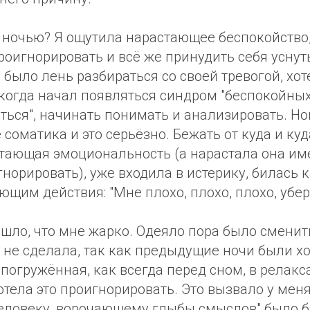
 ночью? Я ощутила нарастающее беспокойство,
роигнорировать и всё же принудить себя уснут
е было лень разбираться со своей тревогой, хо
 когда начал появляться синдром "беспокойных 
аться", начинать понимать и анализировать. Но
 соматика и это серьёзно. Бежать от куда и ку
тающая эмоциональность (а нарастала она име
гнорировать), уже входила в истерику, билась
ющим действия: "Мне плохо, плохо, плохо, убери
ошло, что мне жарко. Одеяло пора было сменит
го не сделала, так как предыдущие ночи были 
 погружённая, как всегда перед сном, в релак
тела это проигнорировать. Это вызвало у меня
человеку, ворочающему глыбы смыслов" было б