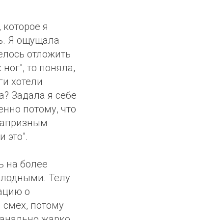
 которое я
ь. Я ощущала
телось отложить
ног", то поняла,
ги хотели
да? Задала я себе
нно потому, что
 капризным
 это".
ь на более
холодными. Телу
сацию о
 смех, потому
анально жарко.