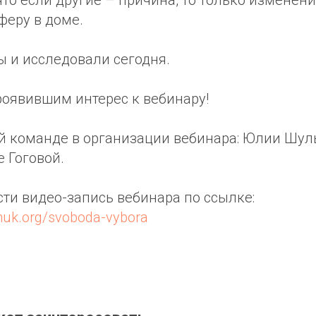
феру в доме.
ы и исследовали сегодня.
роявившим интерес к вебинару!
й команде в организации вебинара: Юлии Шуль
 Гоговой.
ти видео-запись вебинара по ссылке:
huk.org/svoboda-vybora