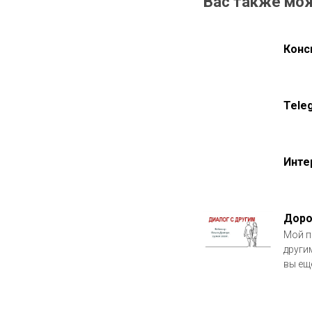
Вас также мо
Конс
Tele
Инте
Доро
Мой п
други
вы ещё