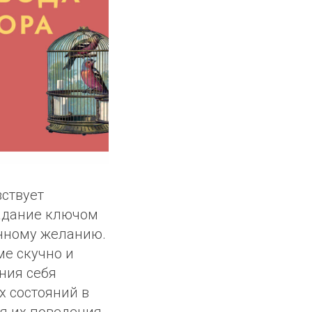
вствует
ладание ключом
енному желанию.
ме скучно и
ния себя
х состояний в
ия их поведения