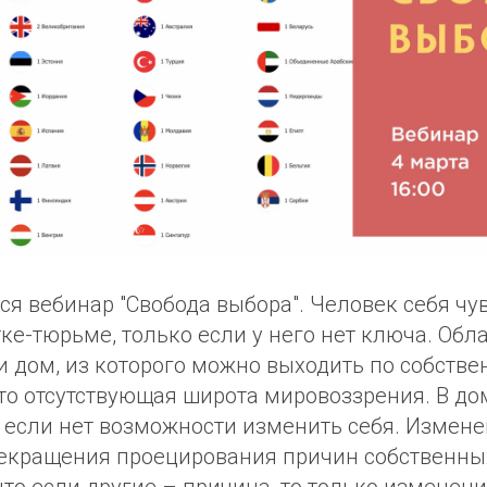
ся вебинар "Свобода выбора". Человек себя чу
ке-тюрьме, только если у него нет ключа. Об
и дом, из которого можно выходить по собств
это отсутствующая широта мировоззрения. В до
 если нет возможности изменить себя. Измене
рекращения проецирования причин собственны
что если другие – причина, то только изменен