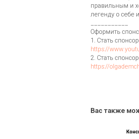
правильным и х
легенду о себе и
___________
Оформить спонс
1. Стать спонсо
https://www.you
2. Стать спонсо
https://olgadem
Вас также мо
Конс