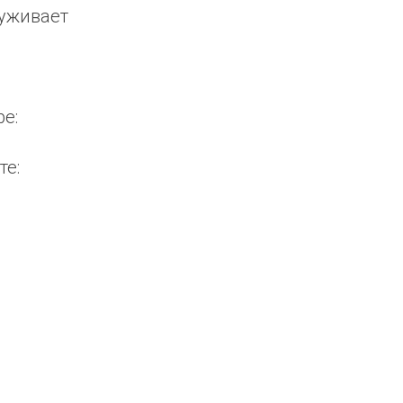
луживает
e:
те: