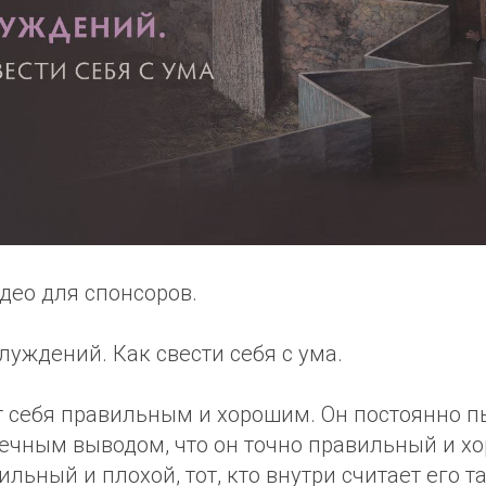
део для спонсоров.
луждений. Как свести себя с ума.
 себя правильным и хорошим. Он постоянно пы
нечным выводом, что он точно правильный и х
ильный и плохой, тот, кто внутри считает его т