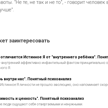
оты. "Не те, не так и не то", - говорит человек
учше".
жет заинтересовать
 отличается Истинное Я от "внутреннего ребёнка". Пон
- внутренний аффективно инфантильный фантом принципиально о
ного Я.
рь внутри нас". Понятный психоанализ
 Истинное Я личности не прошло эволюцию, оно напоминает скорее
чимость и ценность". Понятный психоанализ
е люди ощущают себя отвергаемыми и ненужными.