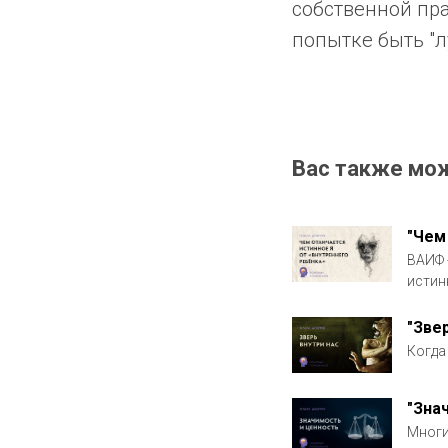
собственной прав
попытке быть "л
Вас также мо
"Чем
ВАИФ 
истин
"Зве
Когда
"Зна
Многи