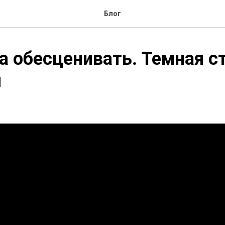
Блог
 обесценивать. Темная с
и