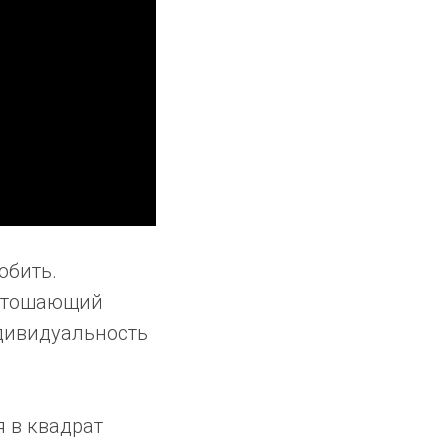
юбить.
устошающий
дивидуальность
я в квадрат