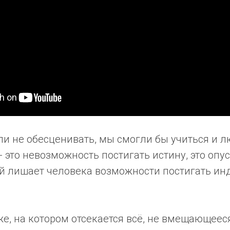
и не обесценивать, мы смогли бы учиться и л
 это невозможность постигать истину, это оп
ый лишает человека возможности постигать ин
е, на котором отсекается всё, не вмещающеес