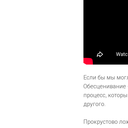
Если бы мы могл
Обесценивание -
процесс, котор
другого.
Прокрустово лож