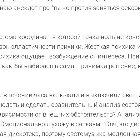
наю анекдот про "ты не против заняться сексом
ема координат, в которой точка ноль не конс
зон элластичности психики. Жёсткая психика
психика ощущает возбуждение от интереса. При
 как-бы выбираешь сама, принимая решение, к
а в течении часа включали и выключили свет.
людать и сделать сравнительный анализ сост
ависимости от внешних обстоятельств? Анализи
 Эмоционально я ухожу в сарказм. "Оля, это дис
я дискотека, поэтому светомузыка медленная"