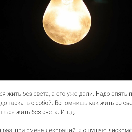
я жить без света, а его уже дали. Надо опять 
до таскать с собой. Вспомнишь как жить со све
ься жить без света. И т.д.
 раз, при смене декораций, я ощущаю дискомф