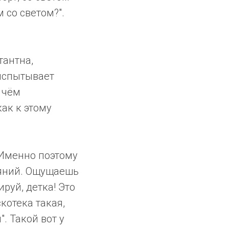
 со светом?".
тантна,
 испытывает
 чём
ак к этому
 Именно поэтому
ояний. Ощущаешь
руй, детка! Это
котека такая,
. Такой вот у