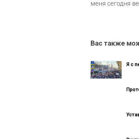
меня сегодня ве
Вас также мо
Я с 
Прот
Уста