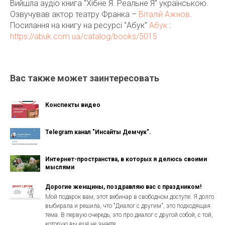
Вийшла аудіо книга "Хібне Я. Реальне Я" українською.
Озвучував актор театру Франка –
Віталій Ажнов
.
Посилання на книгу на ресурсі "Абук"
Абук
:
https://abuk.com.ua/catalog/books/5015
Вас также может заинтересовать
Конспекты видео
Telegram канал "Инсайты Демчук".
Интернет-пространства, в которых я делюсь своими
мыслями
Дорогие женщины, поздравляю вас с праздником!
Мой подарок вам, этот вебинар в свободном доступе. Я долго
выбирала и решила, что "Диалог с другим", это подходящая
тема. В первую очередь, это про диалог с другой собой, с той,
которую вы ещё не знаете.