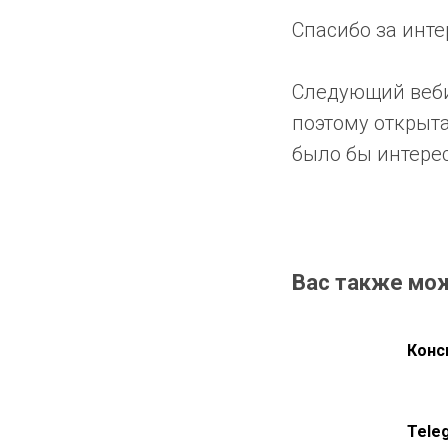
Спасибо за инте
Следующий вебин
поэтому открыт
было бы интере
Вас также мо
Конс
Tele