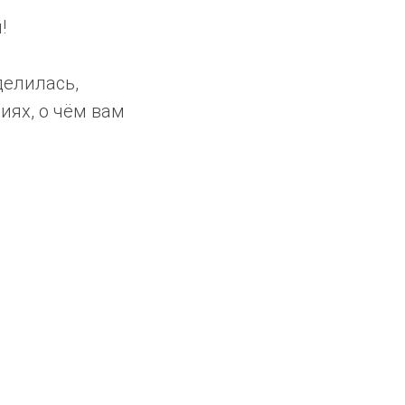
!
делилась,
иях, о чём вам