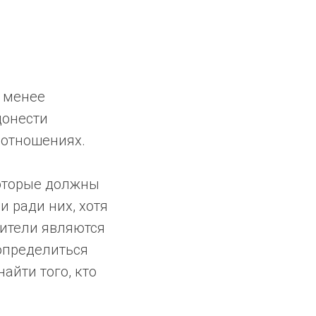
ы менее
донести
 отношениях.
которые должны
 ради них, хотя
сители являются
определиться
айти того, кто