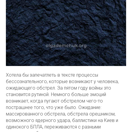
Хотела бы запечатлеть в тексте процессы
бессознательного, которые возникают у человека,
ожидающего обстрел. За пятом году войны это
становится рутиной. Немного больше эмоций
возникает, когда пугают обстрелом чего-то
пострашнее того, что уже было. Ожидание:
массированного обстрела, обстрела орешником,
возможного ядерного удара, баллистики на Киев и
одинокого БПЛА, переживаются с разными