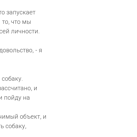
то запускает
 то, что мы
сей личности.
овольство, - я
 собаку.
рассчитано, и
и пойду на
чимый объект, и
ь собаку,