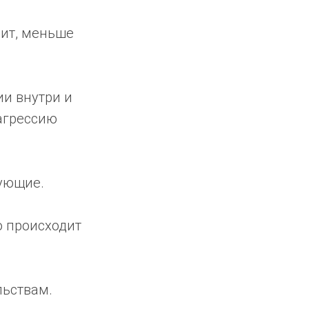
чит, меньше
ии внутри и
агрессию
дующие.
о происходит
льствам.