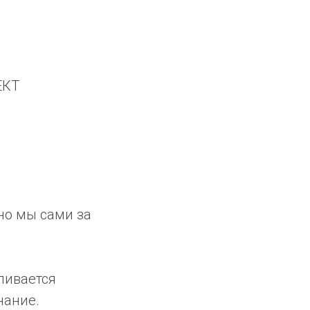
ЕКТ
но мы сами за
ливается
нание.