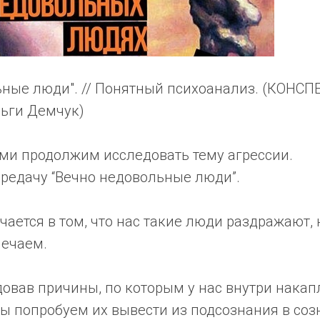
ьные люди". // Понятный психоанализ. (КОНСП
ьги Демчук)
ами продолжим исследовать тему агрессии.
ередачу “Вечно недовольные люди”.
ается в том, что нас такие люди раздражают, 
мечаем.
довав причины, по которым у нас внутри накап
ы попробуем их вывести из подсознания в соз