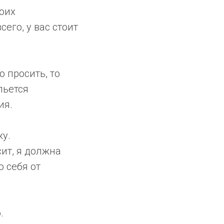
воих
его, у вас стоит
о просить, то
льется
ия.
жу.
сит, я должна
ю себя от
.