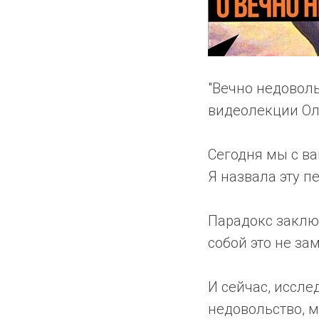
"Вечно недовол
видеолекции Ол
Сегодня мы с в
Я назвала эту п
Парадокс заключ
собой это не за
И сейчас, иссле
недовольство, м