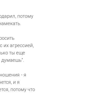
подарил, потому
 намекать.
просить
с их агрессией,
лько ты еще
и думаешь”.
ношения - я
ется, и я
тся, потому что