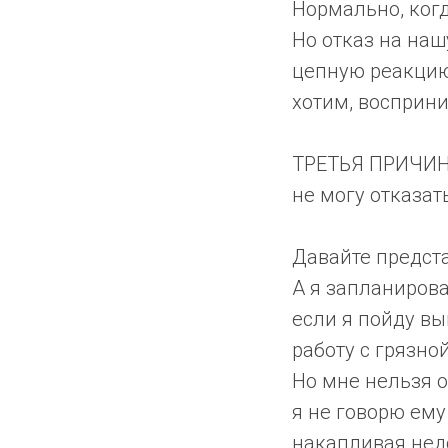
Нормально, ког
Но отказ на наш
цепную реакцию 
хотим, восприни
ТРЕТЬЯ ПРИЧИНА
не могу отказать
Давайте предста
А я запланирова
если я пойду вы
работу с грязно
Но мне нельзя о
я не говорю ему
накапливая недо