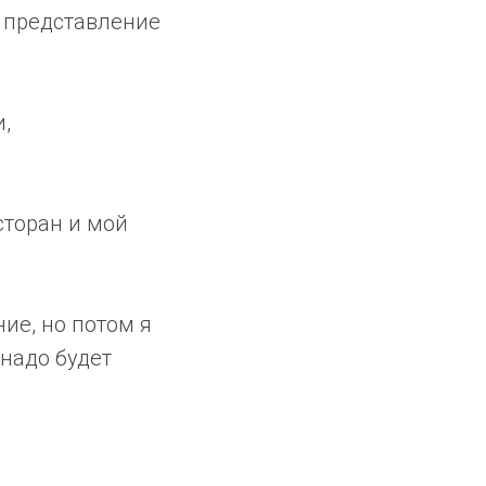
е представление
,
сторан и мой
ние, но потом я
 надо будет