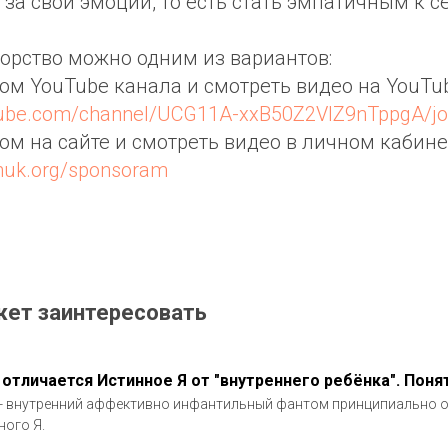
 за свои эмоции, то есть стать эмпатичным к с
орство можно одним из вариантов:
ром YouTube канала и смотреть видео на YouTub
tube.com/channel/UCG11A-xxB50Z2VIZ9nTppgA/jo
ром на сайте и смотреть видео в личном кабине
chuk.org/sponsoram
жет заинтересовать
 отличается Истинное Я от "внутреннего ребёнка". Пон
- внутренний аффективно инфантильный фантом принципиально о
ного Я.