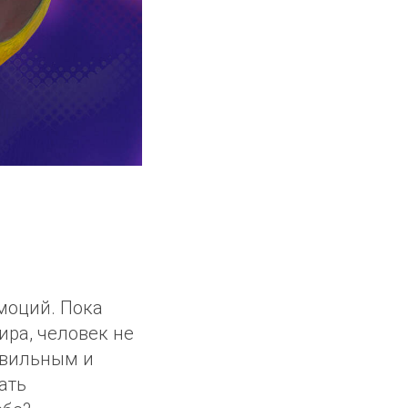
моций. Пока
ира, человек не
авильным и
ать