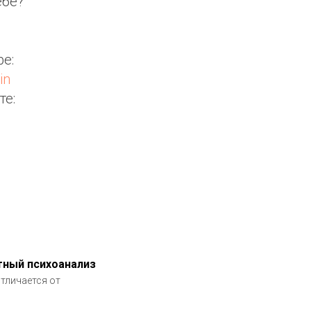
ебе?
e:
in
те:
ятный психоанализ
тличается от