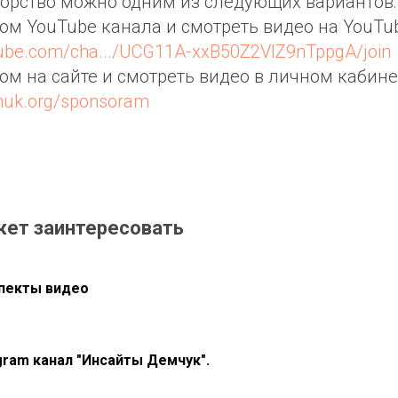
орство можно одним из следующих вариантов:
ром YouTube канала и смотреть видео на YouTub
tube.com/cha.../UCG11A-xxB50Z2VIZ9nTppgA/join
ром на сайте и смотреть видео в личном кабине
chuk.org/sponsoram
жет заинтересовать
пекты видео
gram канал "Инсайты Демчук".