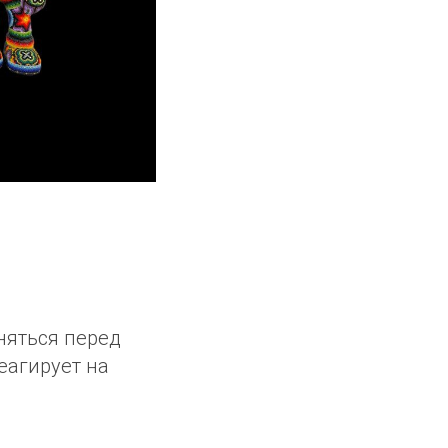
иняться перед
еагирует на