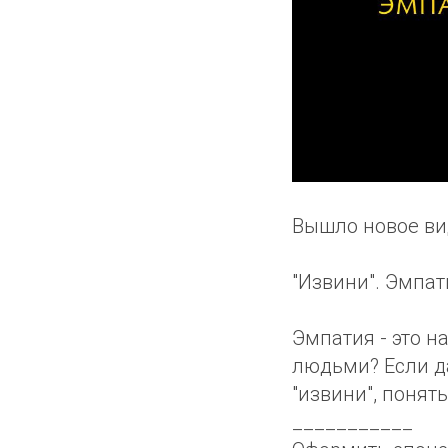
Вышло новое ви
"Извини". Эмпат
Эмпатия - это н
людьми? Если да
"извини", понять
___________