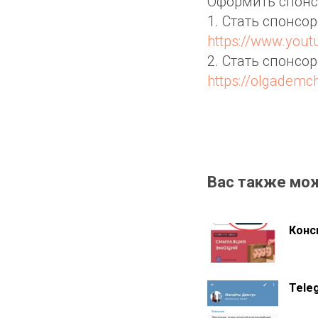
Оформить спонс
1. Стать спонсо
https://www.you
2. Стать спонсо
https://olgadem
Вас также мо
Конс
Tele