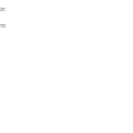
e:
те: