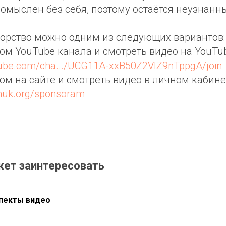
омыслен без себя, поэтому остаётся неузнанн
орство можно одним из следующих вариантов:
ром YouTube канала и смотреть видео на YouTub
tube.com/cha.../UCG11A-xxB50Z2VIZ9nTppgA/join
ром на сайте и смотреть видео в личном кабине
chuk.org/sponsoram
жет заинтересовать
пекты видео