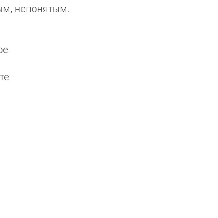
ым, непонятым.
e:
те: