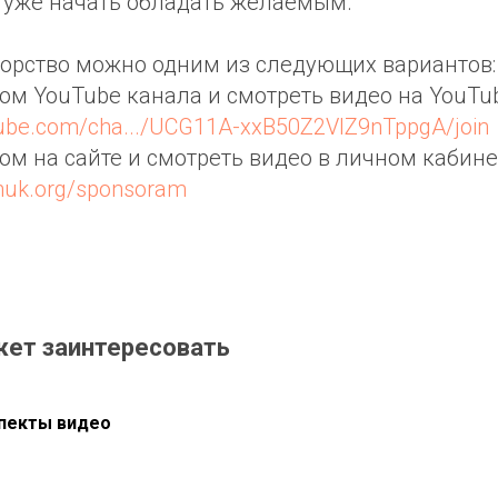
 уже начать обладать желаемым.
орство можно одним из следующих вариантов:
ром YouTube канала и смотреть видео на YouTub
tube.com/cha.../UCG11A-xxB50Z2VIZ9nTppgA/join
ром на сайте и смотреть видео в личном кабине
chuk.org/sponsoram
жет заинтересовать
пекты видео