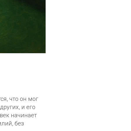
ся, что он мог
других, и его
век начинает
илий, без