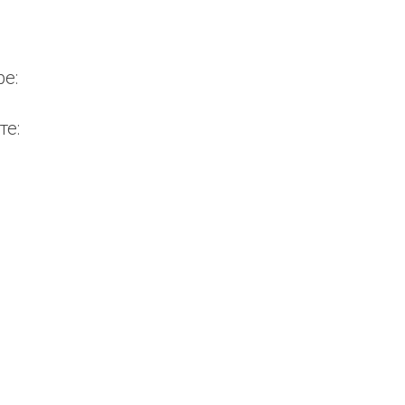
e:
те: