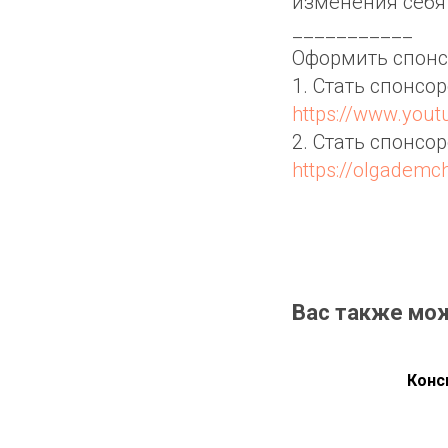
изменения себя
___________
Оформить спонс
1. Стать спонсо
https://www.you
2. Стать спонсо
https://olgadem
Вас также мо
Конс