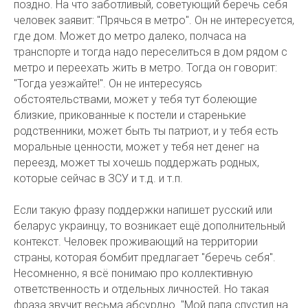
поздно. На что заботливый, советующий беречь себя
человек заявит: "Прячься в метро". Он не интересуется,
где дом. Может до метро далеко, полчаса на
транспорте и тогда надо переселиться в дом рядом с
метро и переехать жить в метро. Тогда он говорит:
"Тогда уезжайте!". Он не интересуясь
обстоятельствами, может у тебя тут болеющие
близкие, прикованные к постели и старенькие
родственники, может быть ты патриот, и у тебя есть
моральные ценности, может у тебя нет денег на
переезд, может ты хочешь поддержать родных,
которые сейчас в ЗСУ и т.д. и т.п.
Если такую фразу поддержки напишет русский или
беларус украинцу, то возникает ещё дополнительный
контекст. Человек проживающий на территории
страны, которая бомбит предлагает "беречь себя".
Несомненно, я всё понимаю про коллективную
ответственность и отдельных личностей. Но такая
фраза звучит весьма абсурдно. "Мой папа спустил на