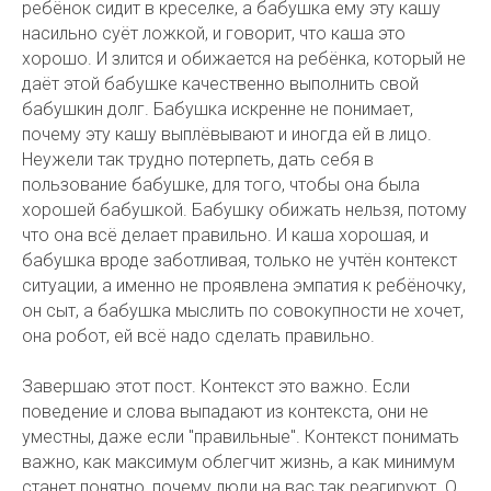
ребёнок сидит в креселке, а бабушка ему эту кашу
насильно суёт ложкой, и говорит, что каша это
хорошо. И злится и обижается на ребёнка, который не
даёт этой бабушке качественно выполнить свой
бабушкин долг. Бабушка искренне не понимает,
почему эту кашу выплёвывают и иногда ей в лицо.
Неужели так трудно потерпеть, дать себя в
пользование бабушке, для того, чтобы она была
хорошей бабушкой. Бабушку обижать нельзя, потому
что она всё делает правильно. И каша хорошая, и
бабушка вроде заботливая, только не учтён контекст
ситуации, а именно не проявлена эмпатия к ребёночку,
он сыт, а бабушка мыслить по совокупности не хочет,
она робот, ей всё надо сделать правильно.
Завершаю этот пост. Контекст это важно. Если
поведение и слова выпадают из контекста, они не
уместны, даже если "правильные". Контекст понимать
важно, как максимум облегчит жизнь, а как минимум
станет понятно, почему люди на вас так реагируют. О