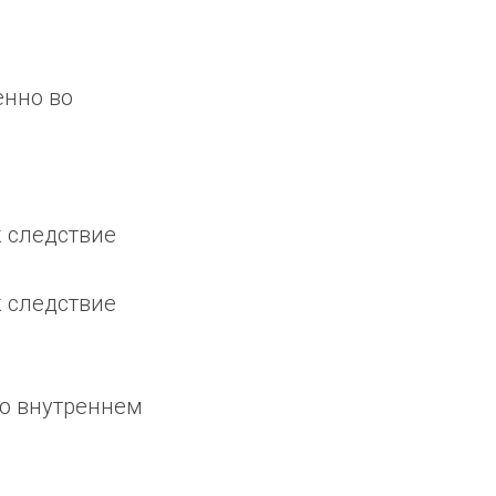
енно во
к следствие
к следствие
во внутреннем