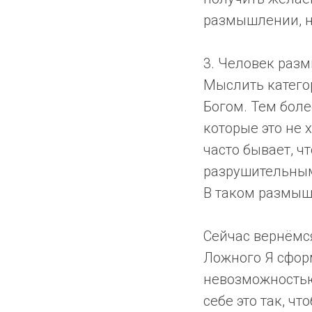
размышлении, н
3. Человек разм
Мыслить категор
Богом. Тем боле
которые это не 
часто бывает, ч
разрушительным 
В таком размышл
Сейчас вернёмся
Ложного Я сфор
невозможностью 
себе это так, ч