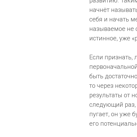
развитию. Таким
начнёт называть
себя и начать м
называемое не 
истинное, уже «
Если признать, 
первоначальной
быть достаточно
то через некот
результаты от н
следующий раз, 
пугает, он уже б
его потенциаль