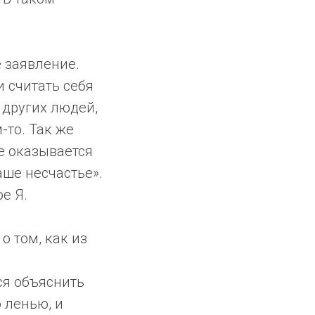
 заявление.
 считать себя
т других людей,
-то. Так же
ие оказывается
аше несчастье».
е Я.
о том, как из
ся объяснить
о ленью, и