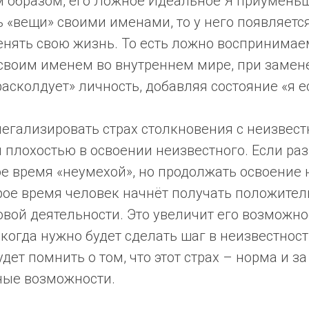
 образом, его Ложное Идеальное Я приуменьша
 «вещи» своими именами, то у него появляетс
енять свою жизнь. То есть ложно воспринимае
своим именем во внутреннем мире, при замене
расколдует» личность, добавляя состояние «я е
легализировать страх столкновения с неизвест
 плохостью в освоении неизвестного. Если ра
е время «неумехой», но продолжать освоение 
орое время человек начнёт получать положите
овой деятельности. Это увеличит его возможнос
когда нужно будет сделать шаг в неизвестность
удет помнить о том, что этот страх – норма и з
ные возможности.