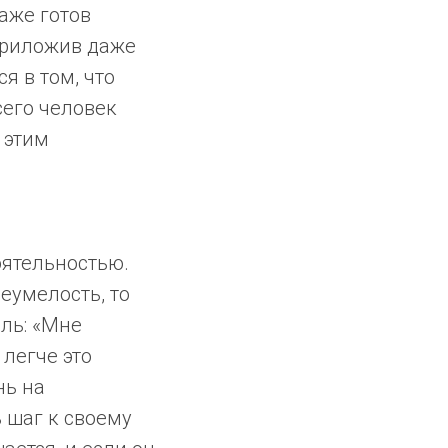
даже готов
 приложив даже
я в том, что
сего человек
 этим
оятельностью.
еумелость, то
ль: «Мне
 легче это
нь на
 шаг к своему