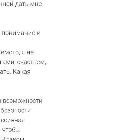
енной дать мне
е понимание и
емого, я не
гами, счастьем,
ать. Какая
 в возможности
образности
ассивная
, чтобы
 В таком