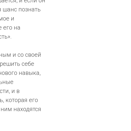
ется, и если он
я шанс познать
мое и
 его на
сть».
ным и со своей
зрешить себе
нового навыка,
льные
ти, и в
, которая его
а ним находятся