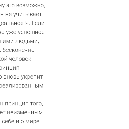
му это возможно,
он не учитывает
еальное Я. Если
 но уже успешное
угими людьми,
к бесконечно
акой человек
принцип
о вновь укрепит
ь реализованным.
н принцип того,
удет неизменным.
себе и о мире,