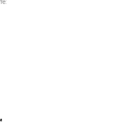
те:
и