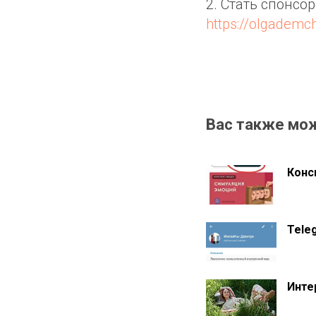
2. Стать спонсо
https://olgademc
Вас также мо
Конс
Tele
Инте