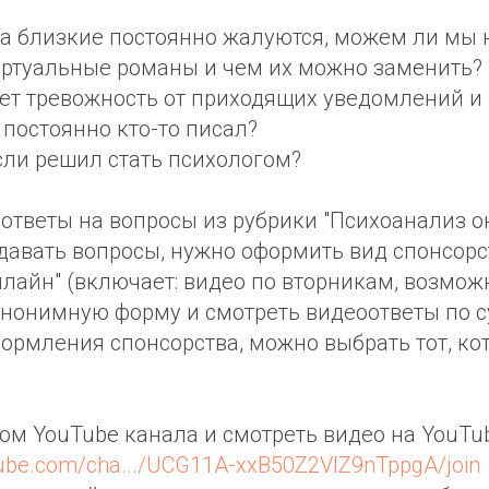
да близкие постоянно жалуются, можем ли мы н
ртуальные романы и чем их можно заменить?
ет тревожность от приходящих уведомлений и
 постоянно кто-то писал?
если решил стать психологом?
ответы на вопросы из рубрики "Психоанализ о
давать вопросы, нужно оформить вид спонсорс
лайн" (включает: видео по вторникам, возмож
нонимную форму и смотреть видеоответы по су
формления спонсорства, можно выбрать тот, ко
ром YouTube канала и смотреть видео на YouTub
tube.com/cha.../UCG11A-xxB50Z2VIZ9nTppgA/join