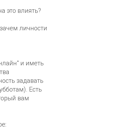
а это влиять?
 зачем личности
нлайн" и иметь
тва
ность задавать
бботам). Есть
торый вам
e: