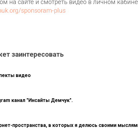
ром на сайте и смотреть видео в личном кабине
huk.org/sponsoram-plus
жет заинтересовать
пекты видео
gram канал "Инсайты Демчук".
рнет-пространства, в которых я делюсь своими мыслям