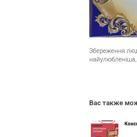
Збереження людя
найулюбленіша, 
Вас также мо
Конс