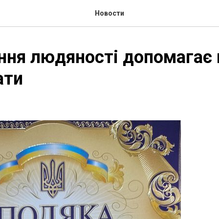
Новости
ня людяності допомагає 
ати