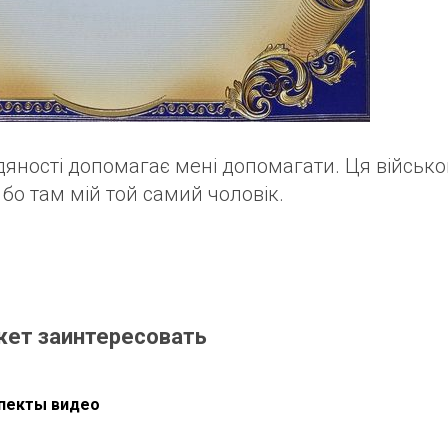
ності допомагає мені допомагати. Ця військо
бо там мій той самий чоловік.
жет заинтересовать
пекты видео