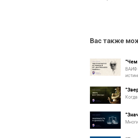
Вас также мо
"Чем
ВАИФ 
истин
"Зве
Когда
"Зна
Многи