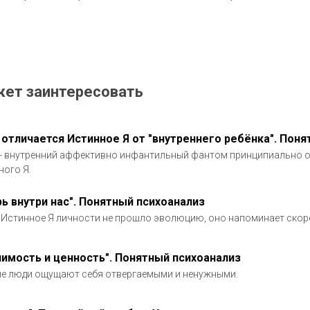
жет заинтересовать
 отличается Истинное Я от "внутреннего ребёнка". Пон
- внутренний аффективно инфантильный фантом принципиально о
ного Я.
рь внутри нас". Понятный психоанализ
 Истинное Я личности не прошло эволюцию, оно напоминает скорее
чимость и ценность". Понятный психоанализ
е люди ощущают себя отвергаемыми и ненужными.