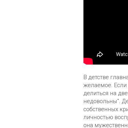
В детстве главн
желаемое. Если 
делиться на две
недовольны". Д
собственных кри
личностью воспр
она мужественно