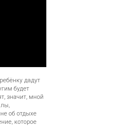
 ребёнку дадут
угим будет
ят, значит, мной
алы,
 не об отдыхе
ние, которое