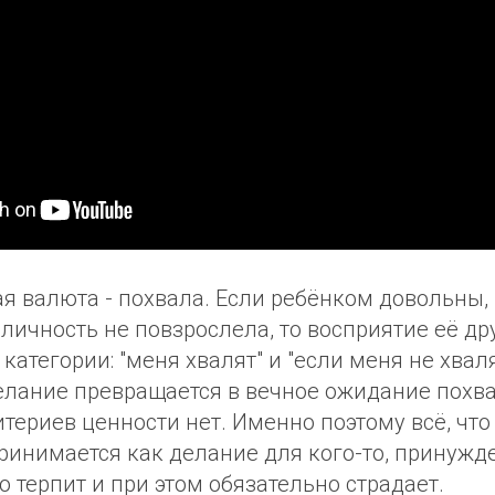
ая валюта - похвала. Если ребёнком довольны,
личность не повзрослела, то восприятие её др
 категории: "меня хвалят" и "если меня не хвал
елание превращается в вечное ожидание похв
териев ценности нет. Именно поэтому всё, что
инимается как делание для кого-то, принужде
 терпит и при этом обязательно страдает.