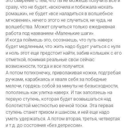
это смирение с тем, что ты не можешь получить все и
сразу, что не будет, «вскочила и побежала нюхать
ромашки», не будет «все наладиться в волшебное
мгновение», ничего этого не случиться, ни чуда, ни
волшебства. Может случиться только ежедневная
работа под названием «Маленькие шаги».
И когда поймешь это, осознаешь, что путь наверх
будет медленным, что жить надо будет учиться с нуля
и ноль этот еще предстоит найти, забив колышек с его
отметкой, понимая реальные свои сейчас
возможности, тогда и все получится.
А потом потихонечку, приволакивая ножки, подгребая
ручками, карабкаясь и хваля себя за победные
мелочи, гордясь собой за минуты не безысходности,
поползешь как улитка наверх. И так заползешь на
первую ступень, которая будет возвышаться над
болотистой местностью вечной тоски. Эта первая
ступень станет призом и шансом, и ней еще надо
уметь удержаться. А потом вторая, третья, четвертая
и т.д. до состояния «без депрессии».