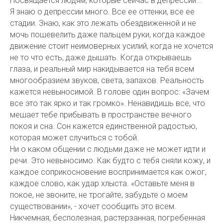
Посвящается людям, которые сейчас в депрессии...
Я знаю о депрессии много. Все ее оттенки, все ее
стадии. Знаю, как это лежать обездвиженной и не
мочь пошевелить даже пальцем руки, когда каждое
движение стоит неимоверных усилий, когда не хочется
не то что есть, даже дышать. Когда открываешь
глаза, и реальный мир накидывается на тебя всем
многообразием звуков, света, запахов. Реальность
кажется невыносимой. В голове один вопрос: «Зачем
все это так ярко и так громко». Ненавидишь все, что
мешает тебе прибывать в пространстве вечного
покоя и сна. Сон кажется единственной радостью,
которая может случиться с тобой.
Ни о каком общении с людьми даже не может идти и
речи. Это невыносимо. Как будто с тебя сняли кожу, и
каждое соприкосновение воспринимается как ожог,
каждое слово, как удар хлыста. «Оставьте меня в
покое, не звоните, не трогайте, забудьте о моем
существовании», - хочет сообщить это всем.
Никчемная, бесполезная, растерзанная, погребенная