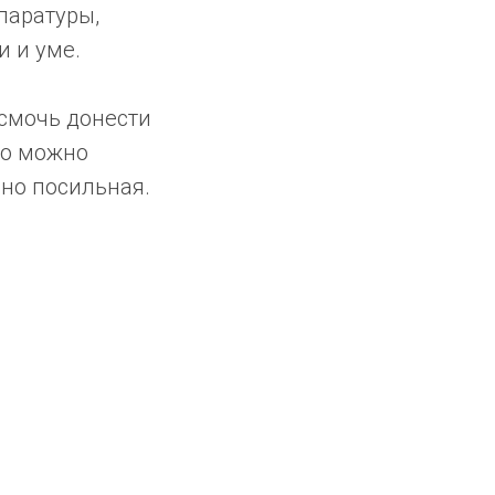
паратуры,
и и уме.
 смочь донести
то можно
чно посильная.