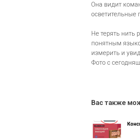
Она видит коман
осветительные п
Не терять нить 
понятным языком
измерить и увид
Фото с сегодня
Вас также мо
Конс