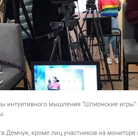
ы интуитивного мышления "Шпионские игры" 
ы.
га Демчук, кроме лиц участников на мониторе