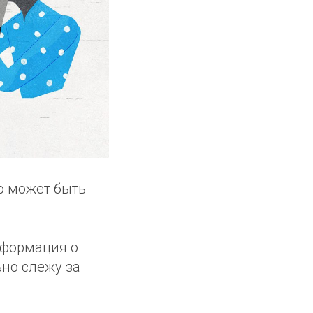
о может быть
нформация о
ьно слежу за