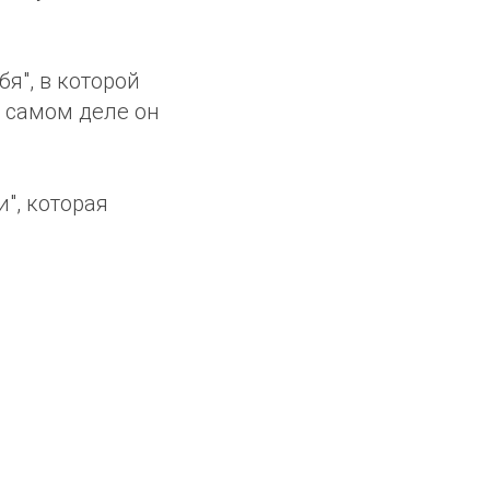
я", в которой
а самом деле он
", которая