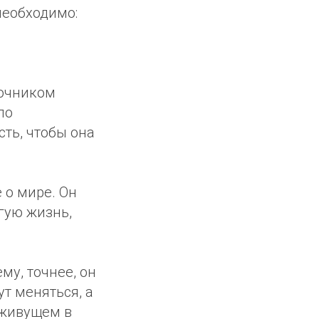
необходимо:
точником
ло
ть, чтобы она
 о мире. Он
гую жизнь,
му, точнее, он
т меняться, а
 живущем в