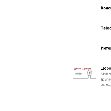
Конс
Tele
Инте
Доро
Мой п
други
вы ещё