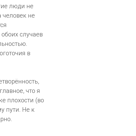
угие люди не
а человек не
тся
 обоих случаев
льностью.
оготочия в
етворённость,
главное, что я
ке плохости (во
у пути. Не к
ерно.