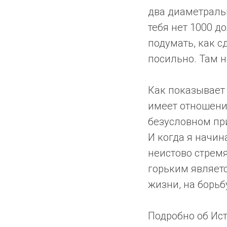
два диаметральн
тебя нет 1000 д
подумать, как с
посильно. Там н
Как показывает 
имеет отношение
безусловном при
И когда я начин
неистово стрем
горьким являетс
жизни, на борьб
Подробно об Ис