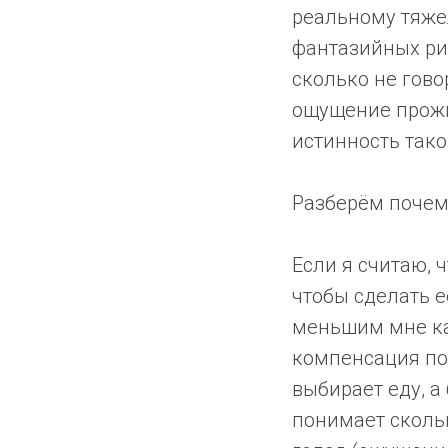
реальному тяже
фантазийных рит
сколько не гово
ощущение прожи
истинность тако
Разберём почем
Если я считаю, ч
чтобы сделать 
меньшим мне ка
компенсация пон
выбирает еду, а 
понимает скольк