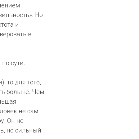
лнением
вильность». Но
стота и
веровать в
по сути.
, то для того,
ть больше. Чем
ольшая
еловек не сам
у. Он не
ть, но сильный