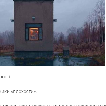
ное Я.
ики «плохости».