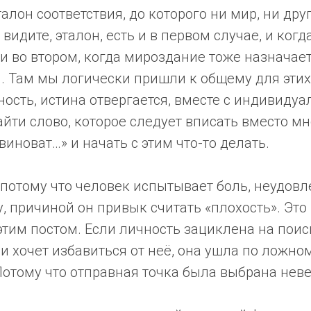
эталон соответствия, до которого ни мир, ни др
видите, эталон, есть и в первом случае, и когд
, и во втором, когда мироздание тоже назначае
 Там мы логически пришли к общему для этих
ость, истина отвергается, вместе с индивидуа
йти слово, которое следует вписать вместо мн
виноват…» и начать с этим что-то делать.
 потому что человек испытывает боль, неудовл
, причиной он привык считать «плохость». Это 
этим постом. Если личность зациклена на поис
 и хочет избавиться от неё, она ушла по ложном
. Потому что отправная точка была выбрана нев