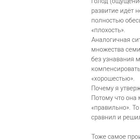
голод (ощущение
развитие идёт не
полностью обес
«плохость».
Аналогичная сит
множества семин
без узнавания 
компенсировать
«хорошестью».
Почему я утверж
Потому что она 
«правильно». То
сравнил и решил
Тоже самое прои