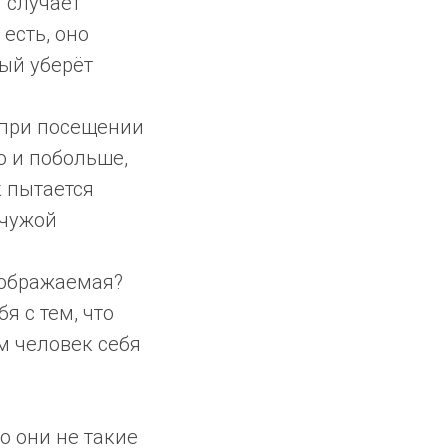
м случает
 есть, оно
ый уберёт
 при посещении
о и побольше,
к пытается
 чужой
оображаемая?
я с тем, что
ым человек себя
о они не такие