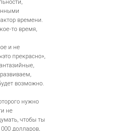
льности,
ёнными
фактор времени.
кое-то время,
ое и не
«это прекрасно»,
фантазийные,
 развиваем,
будет возможно.
оторого нужно
ти не
думать, чтобы ты
 1000 долларов,