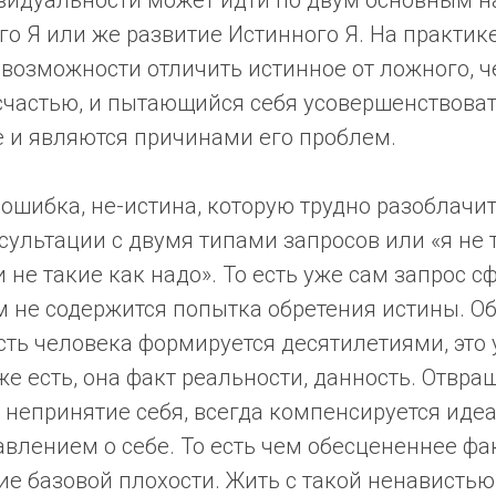
идуальности может идти по двум основным н
о Я или же развитие Истинного Я. На практик
невозможности отличить истинное от ложного, ч
счастью, и пытающийся себя усовершенствоват
е и являются причинами его проблем.
о ошибка, не-истина, которую трудно разоблачи
сультации с двумя типами запросов или «я не т
 не такие как надо». То есть уже сам запрос 
м не содержится попытка обретения истины. О
ть человека формируется десятилетиями, это
уже есть, она факт реальности, данность. Отвр
, непринятие себя, всегда компенсируется ид
влением о себе. То есть чем обесцененнее фак
е базовой плохости. Жить с такой ненавистью