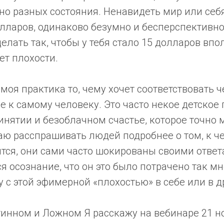
о разных состояния. Ненавидеть мир или себя, 
олларов, одинаково безумно и бесперспективно.
делать так, чтобы у тебя стало 15 долларов вп
ет плохости.
моя практика то, чему хочет соответствовать ч
 к самому человеку. Это часто некое детское
нятии и безоблачном счастье, которое точно 
аю расспрашивать людей подробнее о том, к ч
ятся, они сами часто шокированы своими ответ
я осознание, что он это было потрачено так мн
у с этой эфимерной «плохостью» в себе или в д
тинном и Ложном Я расскажу на вебинаре 21 н