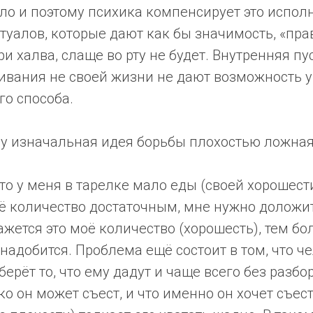
ло и поэтому психика компенсирует это испо
уалов, которые дают как бы значимость, «пра
ри халва, слаще во рту не будет. Внутренняя пу
вания не своей жизни не дают возможность у
го способа.
у изначальная идея борьбы плохостью ложная 
то у меня в тарелке мало еды (своей хорошести)
её количество достаточным, мне нужно доложи
жется это моё количество (хорошесть), тем б
адобится. Проблема ещё состоит в том, что ч
берёт то, что ему дадут и чаще всего без разбор
о он может съест, и что именно он хочет съес