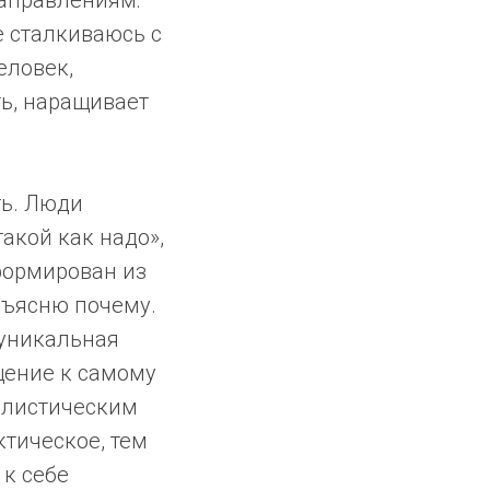
аправлениям:
е сталкиваюсь с
еловек,
ь, наращивает
ть. Люди
акой как надо»,
сформирован из
бъясню почему.
 уникальная
ащение к самому
еалистическим
тическое, тем
 к себе