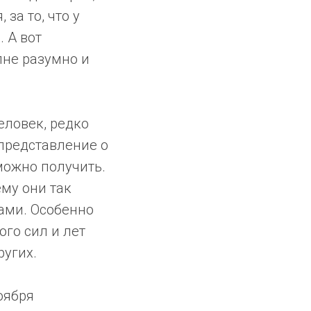
за то, что у
 А вот
олне разумно и
еловек, редко
 представление о
можно получить.
ему они так
ами. Особенно
ого сил и лет
ругих.
оября