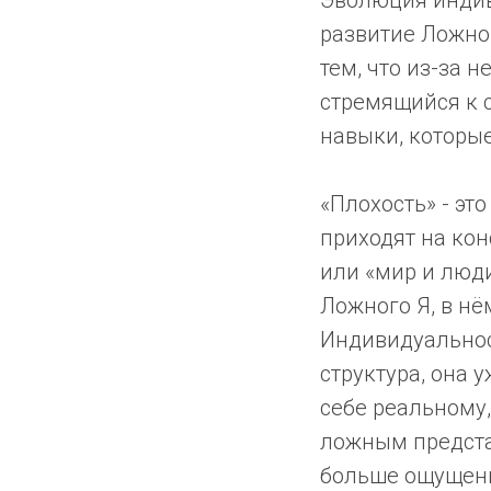
Эволюция индив
развитие Ложног
тем, что из-за 
стремящийся к 
навыки, которы
«Плохость» - эт
приходят на кон
или «мир и люди
Ложного Я, в нё
Индивидуальнос
структура, она 
себе реальному
ложным предста
больше ощущени