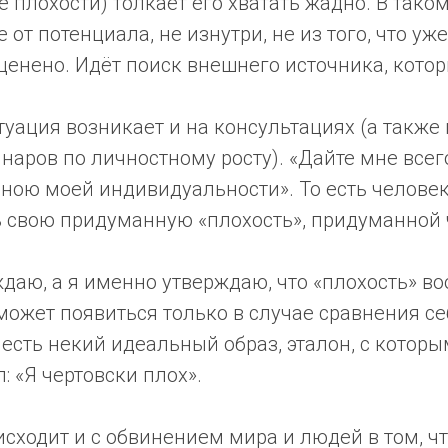
 плохости) толкает его хватать жадно. В тако
 от потенциала, не изнутри, не из того, что уже
ценено. Идёт поиск внешнего источника, котор
уация возникает и на консультациях (а также
аров по личностному росту). «Дайте мне всег
мною моей индивидуальности». То есть челове
 свою придуманную «плохость», придуманной
даю, а я именно утверждаю, что «плохость» в
может появиться только в случае сравнения себ
 есть некий идеальный образ, эталон, с котор
: «Я чертовски плох».
сходит и с обвинением мира и людей в том, чт