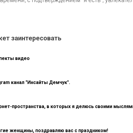
времени, с подтверждением "я есть", увлекате
жет заинтересовать
пекты видео
gram канал "Инсайты Демчук".
рнет-пространства, в которых я делюсь своими мыслям
гие женщины, поздравляю вас с праздником!