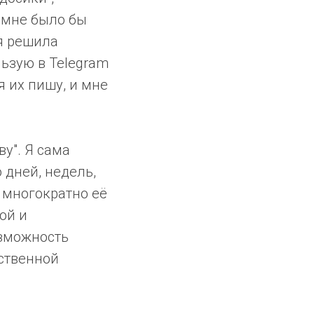
ы мне было бы
 я решила
ьзую в Telegram
 я их пишу, и мне
у". Я сама
 дней, недель,
 многократно её
ой и
озможность
бственной