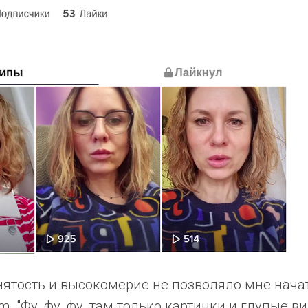
ятость и высокомерие не позволяло мне нача
am. "Фу, фу, фу, там только картинки и глупые ви