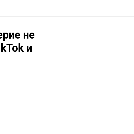
рие не
kTok и