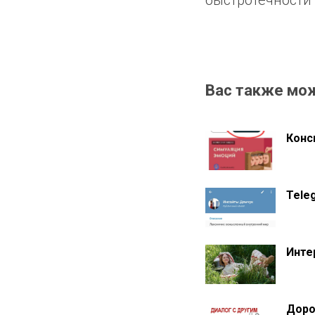
быстротечности 
Вас также мо
Конс
Tele
Инте
Доро