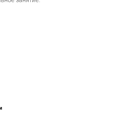
льное занятие.
и