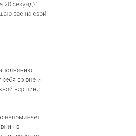
 20 секунд?",
ашаю вас на свой
наполнению
 себя во вне и
ежной вершине
ео напоминает
евник в