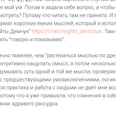
 мой ум. Потом я задала себе вопрос, а чтоб
мотреть? Потому что читать там не принято. И
рмат коротких ёмких мыслей, который я испол
айты Демчук"
https://t.me/insights_demchuk
. Там
ать "говорю и показываю".
но тяжелее, чем "растекаться мыслью по древ
нтуитивно нащупать смысл, а потом несколько
думывать суть одной и той же мысли, проверяя
 с предшествующими умозаключениями, логик
оя практика и работа с людьми не даёт мне в
потому что я уже привыкла, что сомнения в со
изнак здравого рассудка.