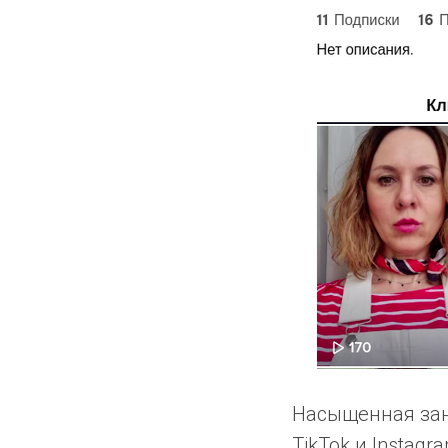
Насыщенная зан
TikTok и Instagr