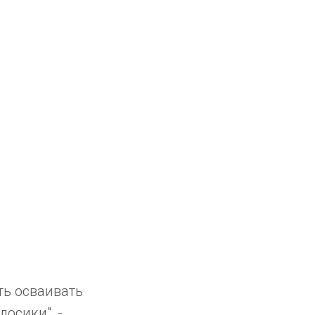
ть осваивать
досики", -