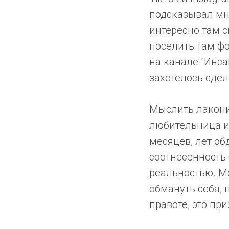
подсказывал мне
интересно там с
поселить там фо
на канале "Инс
захотелось сдел
Мыслить лаконич
любительница и
месяцев, лет об
соотнесённость
реальностью. М
обмануть себя, 
правоте, это пр