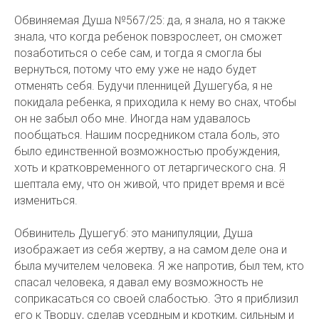
Обвиняемая Душа №567/25: да, я знала, но я также
знала, что когда ребенок повзрослеет, он сможет
позаботиться о себе сам, и тогда я смогла бы
вернуться, потому что ему уже не надо будет
отменять себя. Будучи пленницей Душегуба, я не
покидала ребенка, я приходила к нему во снах, чтобы
он не забыл обо мне. Иногда нам удавалось
пообщаться. Нашим посредником стала боль, это
было единственной возможностью пробуждения,
хоть и кратковременного от летаргического сна. Я
шептала ему, что он живой, что придет время и всё
измениться.
Обвинитель Душегуб: это манипуляции, Душа
изображает из себя жертву, а на самом деле она и
была мучителем человека. Я же напротив, был тем, кто
спасал человека, я давал ему возможность не
соприкасаться со своей слабостью. Это я приблизил
его к Творцу, сделав усердным и кротким, сильным и