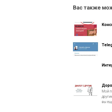
Вас также мо
Конс
Tele
Инте
Доро
Мой п
други
вы ещё