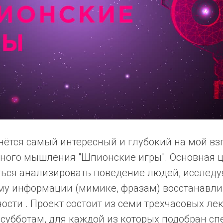
нётся самый интересный и глубокий на мой взг
ного мышления "Шпионские игры". Основная ц
иться анализировать поведение людей, исслед
му информации (мимике, фразам) восстанавли
сти . Проект состоит из семи трехчасовых ле
 субботам, для каждой из которых подобран с