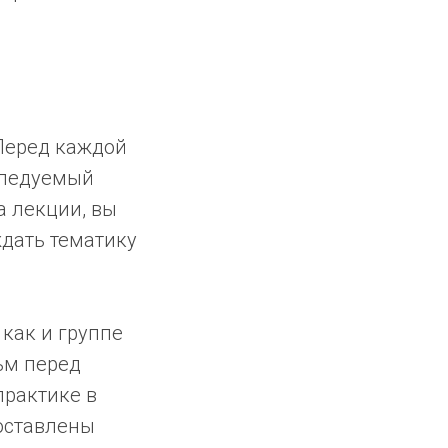
 Перед каждой
следуемый
а лекции, вы
ждать тематику
 как и группе
ьм перед
практике в
доставлены