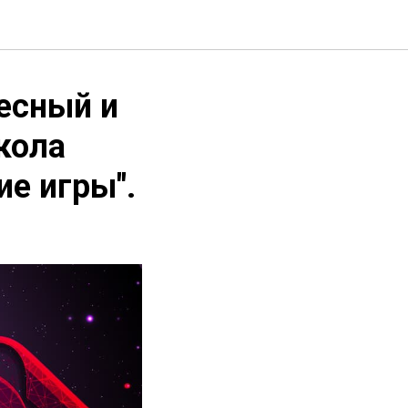
есный и
кола
е игры".