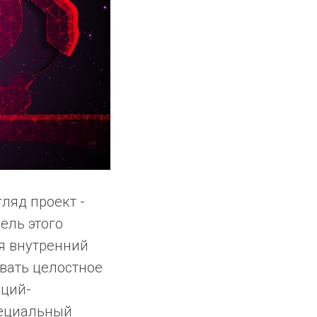
ляд проект -
ель этого
уя внутренний
вать целостное
кций-
пециальный