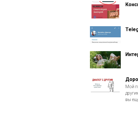
Конс
Tele
Инте
Доро
Мой п
други
вы ещё