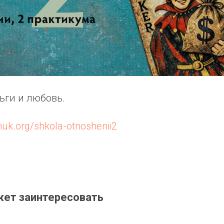
ьги и любовь.
huk.org/shkola-otnoshenii2
жет заинтересовать