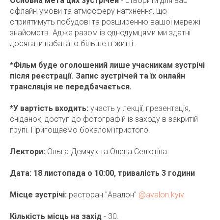
Основна мета цих зустрічей
- створити для вас
офлайн-умови та атмосферу натхнення, що
сприятимуть побудові та розширенню вашої мережі
знайомств. Адже разом із однодумцями ми здатні
досягати набагато більше в житті.
*Фільм буде оголошений лише учасникам зустрічі
після реєстрації. Запис зустрічей та їх онлайн
трансляція не передбачається.
*У вартість входить:
участь у лекції, презентація,
сніданок, доступ до фотографій із заходу в закритій
групі. Пригощаємо бокалом ігристого.
Лектори:
Ольга Демчук та Олена Селютіна
Дата: 18 листопада о 10:00, тривалість 3 години
Місце зустрічі:
ресторан "Авалон"
@avalon.kyiv
Кількість місць на захід
- 30.