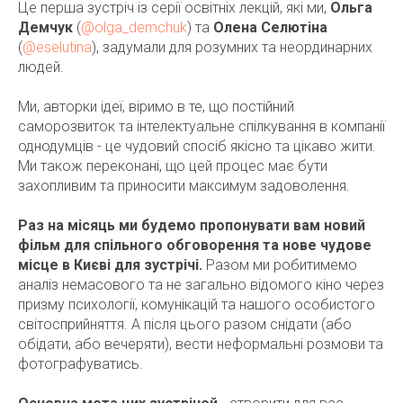
Це перша зустріч із серії освітніх лекцій, які ми,
Ольга
Демчук
(
@olga_demchuk
) та
Олена Селютіна
(
@eselutina
), задумали для розумних та неординарних
людей.
Ми, авторки ідеї, віримо в те, що постійний
саморозвиток та інтелектуальне спілкування в компанії
однодумців - це чудовий спосіб якісно та цікаво жити.
Ми також переконані, що цей процес має бути
захопливим та приносити максимум задоволення.
Раз на місяць ми будемо пропонувати вам новий
фільм для спільного обговорення та нове чудове
місце в Києві для зустрічі.
Разом ми робитимемо
аналіз немасового та не загально відомого кіно через
призму психології, комунікацій та нашого особистого
світосприйняття. А після цього разом снідати (або
обідати, або вечеряти), вести неформальні розмови та
фотографуватись.