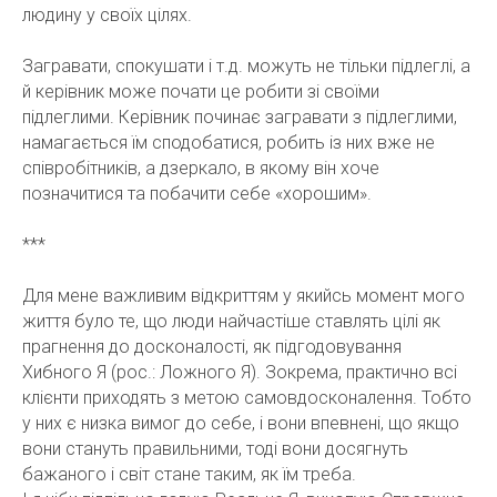
людину у своїх цілях.
Загравати, спокушати і т.д. можуть не тільки підлеглі, а
й керівник може почати це робити зі своїми
підлеглими. Керівник починає загравати з підлеглими,
намагається їм сподобатися, робить із них вже не
співробітників, а дзеркало, в якому він хоче
позначитися та побачити себе «хорошим».
***
Для мене важливим відкриттям у якийсь момент мого
життя було те, що люди найчастіше ставлять цілі як
прагнення до досконалості, як підгодовування
Хибного Я (рос.: Ложного Я). Зокрема, практично всі
клієнти приходять з метою самовдосконалення. Тобто
у них є низка вимог до себе, і вони впевнені, що якщо
вони стануть правильними, тоді вони досягнуть
бажаного і світ стане таким, як їм треба.