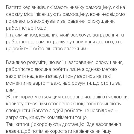
Багато керівників, які мають низьку самооцінку, які на
своєму місці підвищують самооцінку, вони несвідомо
починають заохочувати загравання, спокушання,
раболіпство тощо.
І, таким чином, керівник, який заохочує загравання та
раболіпство, сам потрапляє у павутиння до того, хто
це робить. Тобто він стає залежним.
Важливо розуміти, що всі ці загравання, спокушання,
раболіпство людина робить лише з однією метою –
захопити над вами владу, і тому вестись на такі
моменти не варто – важливо розуміти, що стоїть за
цим.
Жінки користуються цим стосовно чоловіків і чоловіки
користуються цим стосовно жінок, коли починають
спокушати. Багато людей роблять це несвідомо –
заграють, кажуть компліменти тощо.
Такі хитрощі скорочують дистанцію, йде захоплення
влади, щоб потім використати керівника чи іншу