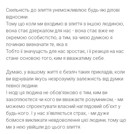
Схильність до злиття унеможливлює будь-які ділові
відносини.
Тому що коли ми входимо в злиття з іншою людиною,
вона стає дзеркалом для нас - вона стає вже не
окремою особистістю, а тим, за чиєю думкою я
починаю визначати те, яка я.
Тобто її значущість для нас зростає, і її реакція на нас
стане основою того, ким я вважатиму себе.
Думаю, у вашому житті є безліч таких прикладів, коли
ви відчували якусь незрозумілу залежність від думки
певної людини.
І іноді ця людина не обов'язково є тим, ким ви
захоплюєтеся чи кого ви вважаєте розумником, - ми
можемо спроектувати власний наглядовий об'єкт у
будь-кого. І у нас з'являється страх, - ми дуже
боїмося викликати невдоволення цієї людини, тому що
ми з нею увійшли до цього злиття.