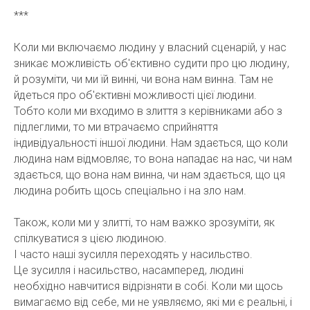
***
Коли ми включаємо людину у власний сценарій, у нас
зникає можливість об'єктивно судити про цю людину,
й розуміти, чи ми їй винні, чи вона нам винна. Там не
йдеться про об'єктивні можливості цієї людини.
Тобто коли ми входимо в злиття з керівниками або з
підлеглими, то ми втрачаємо сприйняття
індивідуальності іншої людини. Нам здається, що коли
людина нам відмовляє, то вона нападає на нас, чи нам
здається, що вона нам винна, чи нам здається, що ця
людина робить щось спеціально і на зло нам.
Також, коли ми у злитті, то нам важко зрозуміти, як
спілкуватися з цією людиною.
І часто наші зусилля переходять у насильство.
Це зусилля і насильство, насамперед, людині
необхідно навчитися відрізняти в собі. Коли ми щось
вимагаємо від себе, ми не уявляємо, які ми є реальні, і