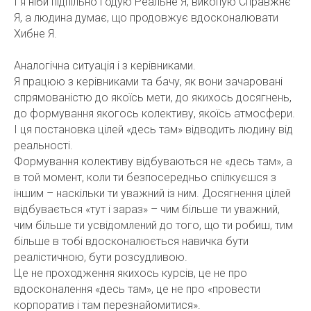
І я ніби підпільно годую Реальне Я, викопую Справжнє
Я, а людина думає, що продовжує вдосконалювати
Хибне Я.
Аналогічна ситуація і з керівниками.
Я працюю з керівниками та бачу, як вони зачаровані
спрямованістю до якоїсь мети, до якихось досягнень,
до формування якогось колективу, якоїсь атмосфери.
І ця постановка цілей «десь там» відводить людину від
реальності.
Формування колективу відбуваються не «десь там», а
в той момент, коли ти безпосередньо спілкуєшся з
іншим – наскільки ти уважний із ним. Досягнення цілей
відбувається «тут і зараз» – чим більше ти уважний,
чим більше ти усвідомлений до того, що ти робиш, тим
більше в тобі вдосконалюється навичка бути
реалістичною, бути розсудливою.
Це не проходження якихось курсів, це не про
вдосконалення «десь там», це не про «провести
корпоратив і там перезнайомитися».