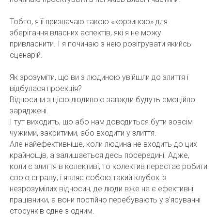
Тобто, я її призначаю такою «корзиною» для
зберігання власних аспектів, які я не можу
привласнити. І я починаю з нею розігрувати якийсь
сценарій.
Як зрозуміти, що ви з людиною увійшли до злиття і
відбулася проекція?
Відносини з цією людиною завжди будуть емоційно
заряджені.
І тут виходить, що або нам доводиться бути зовсім
чужими, закритими, або входити у злиття.
Але найефективніше, коли людина не входить до цих
крайнощів, а залишається десь посередині. Адже,
коли є злиття в колективі, то колектив перестає робити
свою справу, і являє собою такий клубок із
незрозумілих відносин, де люди вже не є ефективні
працівники, а вони постійно перебувають у з'ясуванні
стосунків одне з одним.