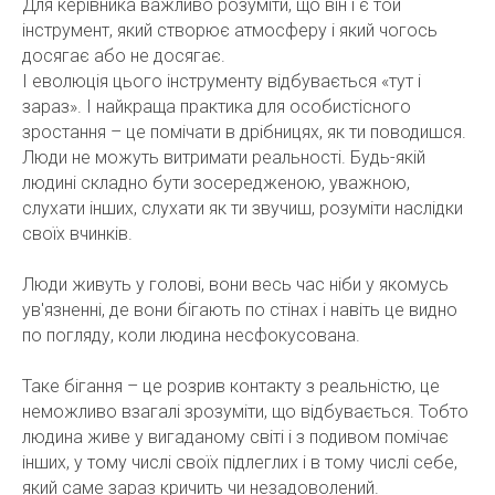
Для керівника важливо розуміти, що він і є той
інструмент, який створює атмосферу і який чогось
досягає або не досягає.
І еволюція цього інструменту відбувається «тут і
зараз». І найкраща практика для особистісного
зростання – це помічати в дрібницях, як ти поводишся.
Люди не можуть витримати реальності. Будь-якій
людині складно бути зосередженою, уважною,
слухати інших, слухати як ти звучиш, розуміти наслідки
своїх вчинків.
Люди живуть у голові, вони весь час ніби у якомусь
ув'язненні, де вони бігають по стінах і навіть це видно
по погляду, коли людина несфокусована.
Таке бігання – це розрив контакту з реальністю, це
неможливо взагалі зрозуміти, що відбувається. Тобто
людина живе у вигаданому світі і з подивом помічає
інших, у тому числі своїх підлеглих і в тому числі себе,
який саме зараз кричить чи незадоволений.