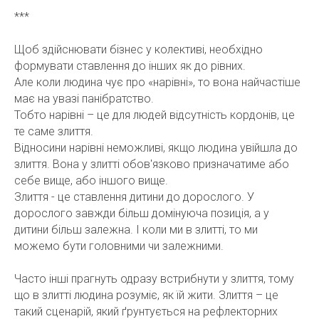
***
Щоб здійснювати бізнес у колективі, необхідно
формувати ставлення до інших як до рівних.
Але коли людина чує про «нарівні», то вона найчастіше
має на увазі панібратство.
Тобто нарівні – це для людей відсутність кордонів, це
те саме злиття.
Відносини нарівні неможливі, якщо людина увійшла до
злиття. Вона у злитті обов'язково призначатиме або
себе вище, або іншого вище.
Злиття - це ставлення дитини до дорослого. У
дорослого завжди більш домінуюча позиція, а у
дитини більш залежна. І коли ми в злитті, то ми
можемо бути головними чи залежними.
Часто інші прагнуть одразу встрибнути у злиття, тому
що в злитті людина розуміє, як їй жити. Злиття – це
такий сценарій, який ґрунтується на рефлекторних