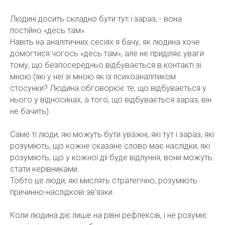
Людині досить складно бути тут і зараз, - вона
постійно «десь там».
Навіть на аналітичних сесіях я бачу, як людина хоче
домогтися чогось «десь там», але не приділяє уваги
тому, що безпосередньо відбувається в контакті зі
мною (які у неї зі мною як із психоаналітиком
стосунки? Людина обговорює те, що відбувається у
нього у відносинах, а того, що відбувається зараз, він
не бачить).
Саме ті люди, які можуть бути уважні, які тут і зараз, які
розуміють, що кожне сказане слово має наслідки, які
розуміють, що у кожної дії буде відлуння, вони можуть
стати керівниками.
Тобто це люди, які мислять стратегічно, розуміють
причинно-наслідкові зв'язки.
Коли людина діє лише на рівні рефлексів, і не розуміє