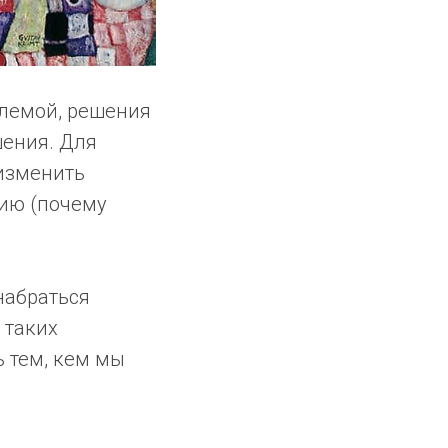
блемой, решения
шения. Для
 изменить
цию (почему
набраться
 таких
ь тем, кем мы