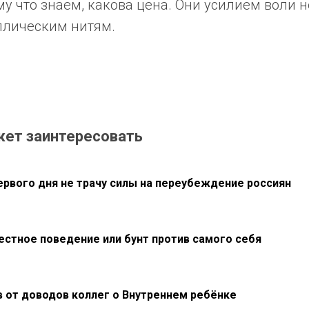
му что знаем, какова цена. Они усилием воли 
ллическим нитям.
жет заинтересовать
первого дня не трачу силы на переубеждение россиян
естное поведение или бунт против самого себя
в от доводов коллег о Внутреннем ребёнке