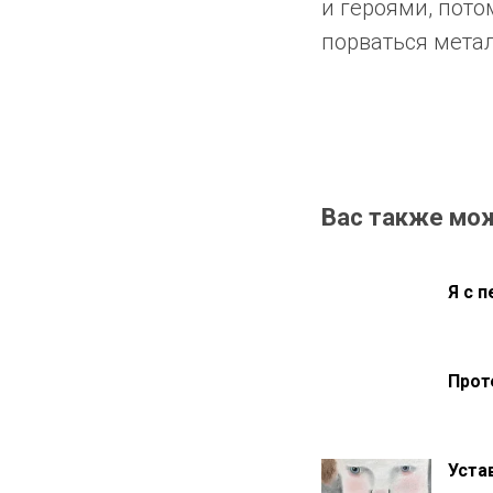
и героями, пото
порваться мета
Вас также мо
Я с 
Прот
Уста