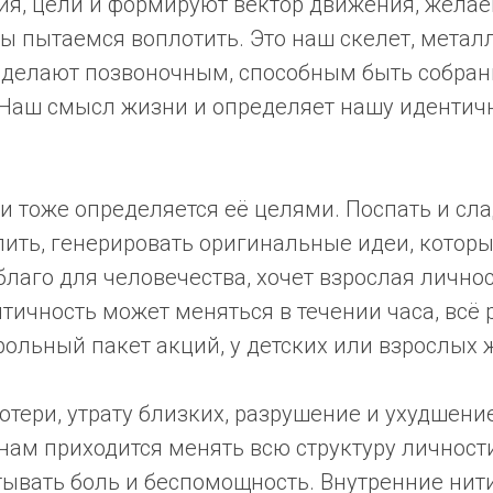
я, цели и формируют вектор движения, жела
ы пытаемся воплотить. Это наш скелет, метал
 делают позвоночным, способным быть собра
Наш смысл жизни и определяет нашу идентично
и тоже определяется её целями. Поспать и сл
ить, генерировать оригинальные идеи, котор
благо для человечества, хочет взрослая личнос
тичность может меняться в течении часа, всё
трольный пакет акций, у детских или взрослых
отери, утрату близких, разрушение и ухудшен
нам приходится менять всю структуру личност
ывать боль и беспомощность. Внутренние нити 