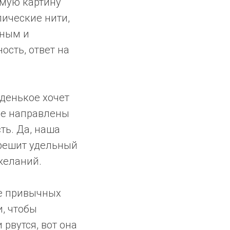
емую картину
лические нити,
нным и
сть, ответ на
аденькое хочет
ые направлены
ть. Да, наша
 решит удельный
 желаний.
ие привычных
и, чтобы
рвутся, вот она