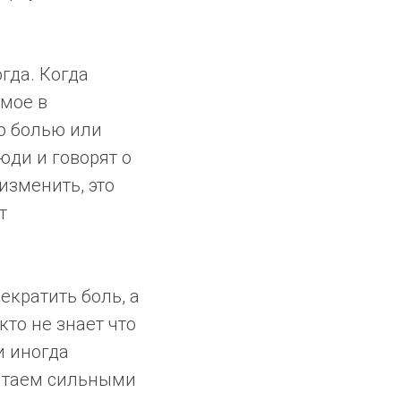
огда. Когда
емое в
то болью или
люди и говорят о
изменить, это
т
рекратить боль, а
то не знает что
и иногда
читаем сильными