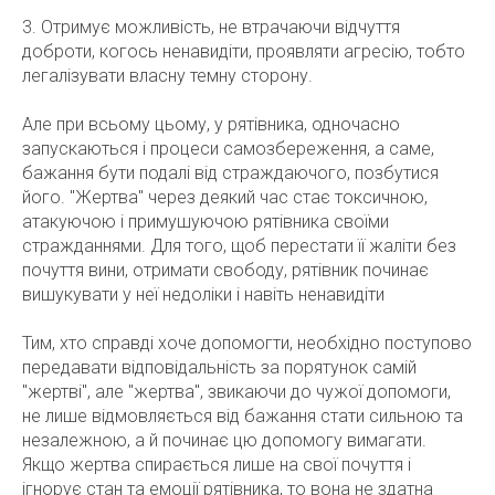
3. Отримує можливість, не втрачаючи відчуття
доброти, когось ненавидіти, проявляти агресію, тобто
легалізувати власну темну сторону.
Але при всьому цьому, у рятівника, одночасно
запускаються і процеси самозбереження, а саме,
бажання бути подалі від страждаючого, позбутися
його. "Жертва" через деякий час стає токсичною,
атакуючою і примушуючою рятівника своїми
стражданнями. Для того, щоб перестати її жаліти без
почуття вини, отримати свободу, рятівник починає
вишукувати у неї недоліки і навіть ненавидіти
Тим, хто справді хоче допомогти, необхідно поступово
передавати відповідальність за порятунок самій
"жертві", але "жертва", звикаючи до чужої допомоги,
не лише відмовляється від бажання стати сильною та
незалежною, а й починає цю допомогу вимагати.
Якщо жертва спирається лише на свої почуття і
ігнорує стан та емоції рятівника, то вона не здатна