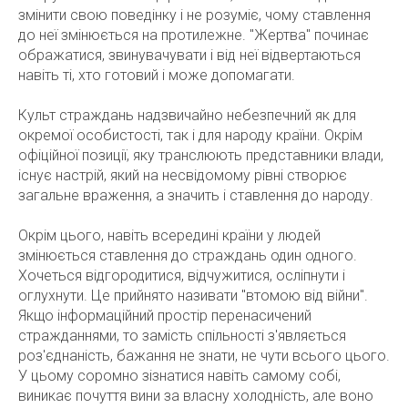
змінити свою поведінку і не розуміє, чому ставлення
до неї змінюється на протилежне. "Жертва" починає
ображатися, звинувачувати і від неї відвертаються
навіть ті, хто готовий і може допомагати.
Культ страждань надзвичайно небезпечний як для
окремої особистості, так і для народу країни. Окрім
офіційної позиції, яку транслюють представники влади,
існує настрій, який на несвідомому рівні створює
загальне враження, а значить і ставлення до народу.
Окрім цього, навіть всередині країни у людей
змінюється ставлення до страждань один одного.
Хочеться відгородитися, відчужитися, осліпнути і
оглухнути. Це прийнято називати "втомою від війни".
Якщо інформаційний простір перенасичений
стражданнями, то замість спільності з'являється
роз'єднаність, бажання не знати, не чути всього цього.
У цьому соромно зізнатися навіть самому собі,
виникає почуття вини за власну холодність, але воно