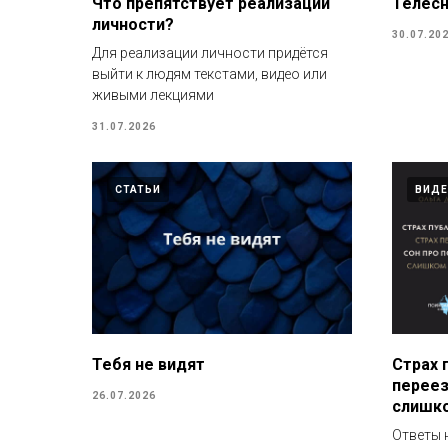
Что препятствует реализации
Телесн
личности?
30.07.20
Для реализации личности придётся
выйти к людям текстами, видео или
живыми лекциями
31.07.2026
СТАТЬИ
ВИД
Тебя не видят
Страх 
переез
26.07.2026
слишк
Ответы 