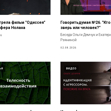
рела фильм "Одиссея"
Говоритьдумая №26. "Кто 
фера Нолана
зверь или человек?"
Беседа Ольги Демчук и Екатер
26
Рзяниной
02.08.2026
ЬИ
ВИДЕО