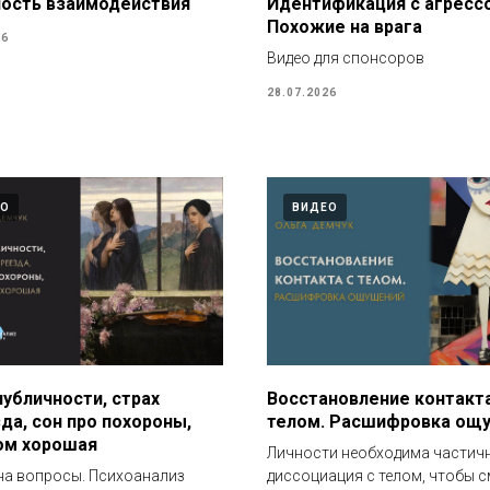
ость взаимодействия
Идентификация с агресс
Похожие на врага
26
Видео для спонсоров
28.07.2026
ЕО
ВИДЕО
публичности, страх
Восстановление контакта
да, сон про похороны,
телом. Расшифровка ощ
ом хорошая
Личности необходима частич
на вопросы. Психоанализ
диссоциация с телом, чтобы 