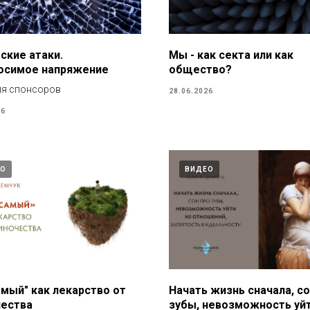
ские атаки.
Мы - как секта или как
осимое напряжение
общество?
ля спонсоров
28.06.2026
26
ЕО
ВИДЕО
амый" как лекарство от
Начать жизнь сначала, со
чества
зубы, невозможность уйт