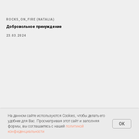
ROCKS_ON_FIRE (NATALIA)
Добровольное принуждение
23.03.2024
На данном сайте используются Cookies, чтобы делать его
На данном сайте используются Cookies, чтобы делать его
удобнее для Вас. Просматривая этот сайт и заполняя
удобнее для Вас. Просматривая этот сайт и заполняя
OK
OK
формы, вы соглашаетесь с нашей
формы, вы соглашаетесь с нашей
политикой
политикой
конфиденциальности
конфиденциальности