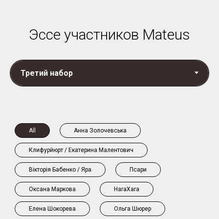
Эссе участников Mateus
All
Анна Золочевська
Клифурйюрт / Екатерина Малентович
Вікторія Бабенко / Яра
Псари
Оксана Маркова
HaraXara
Елена Шокорева
Ольга Шюрер