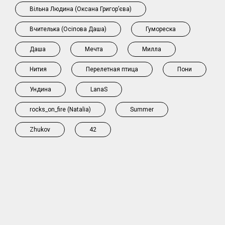
Вільна Людина (Оксана Григорʼєва)
Вчителька (Осіпова Даша)
Гумореска
Даша
Мечта
Милла
Нития
Перелетная птица
Пони
Ундина
LanaS
rocks_on_fire (Natalia)
Summer
Zhukov
42