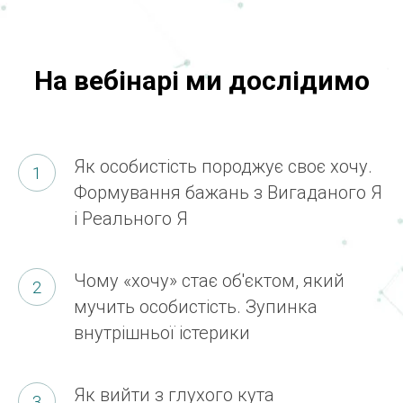
На вебінарі ми дослідимо
Як особистість породжує своє хочу.
Формування бажань з Вигаданого Я
і Реального Я
Чому «хочу» стає об'єктом, який
мучить особистість. Зупинка
внутрішньої істерики
Як вийти з глухого кута