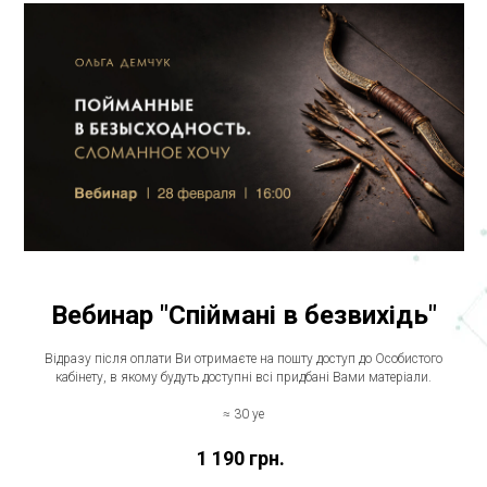
Вебинар "Спіймані в безвихідь"
Відразу після оплати Ви отримаєте на пошту доступ до Особистого
кабінету, в якому будуть доступні всі придбані Вами матеріали.
≈ 30 уе
1 190
грн.