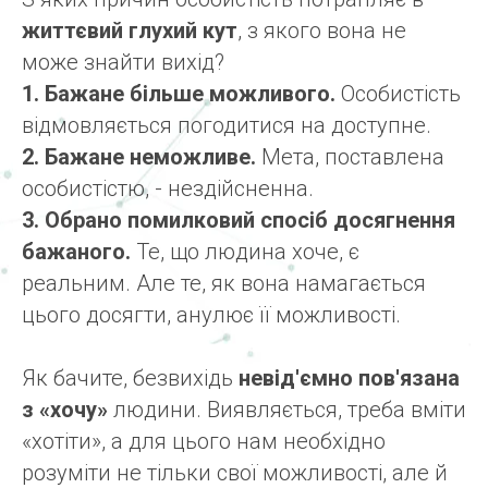
життєвий глухий кут
, з якого вона не
може знайти вихід?
1. Бажане більше можливого.
Особистість
відмовляється погодитися на доступне.
2. Бажане неможливе.
Мета, поставлена
особистістю, - нездійсненна.
3. Обрано помилковий спосіб досягнення
бажаного.
Те, що людина хоче, є
реальним. Але те, як вона намагається
цього досягти, анулює її можливості.
Як бачите, безвихідь
невід'ємно пов'язана
з «хочу»
людини. Виявляється, треба вміти
«хотіти», а для цього нам необхідно
розуміти не тільки свої можливості, але й